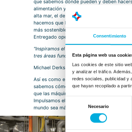
que sabemos dónde pueden y deben hacerse 
alimentación y las bebidas hasta el de la in
alta mar, el del petróleo y el gas, el del agu
hacemos que los procesos sean más eficace
más sostenibles. Junto con nuestros cliente
Consentimiento
Entregado operacionalmente. Claro, listo y 
"Inspiramos el talento emergente, nos des
Esta página web usa cookie
tres áreas fundamentales: inteligencia de dat
Las cookies de este sitio we
Michael Derksen, Director de División
y analizar el tráfico. Ademá
redes sociales, publicidad y
Así es como estabilizamos las instalaciones
que hayan recopilado a parti
sabemos cómo purificar el agua de forma m
que las máquinas sean más eficientes y que
Selección
Impulsamos el progreso en todos los frentes
Necesario
de
mundo sea más sostenible poco a poco.
consentimiento