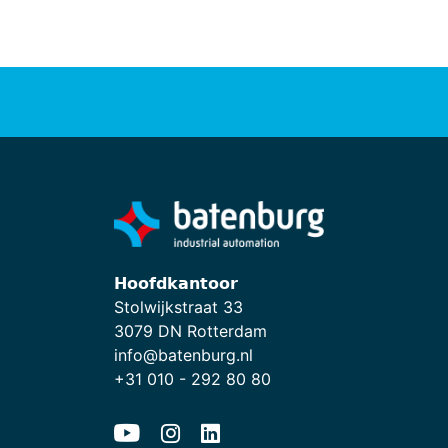
𝗛𝗼𝗼𝗳𝗱𝗸𝗮𝗻𝘁𝗼𝗼𝗿
Stolwijkstraat 33
3079 DN Rotterdam
info@batenburg.nl
+31 010 - 292 80 80