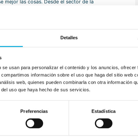
mejor las cosas. Desde el sector de la
geniería mecánica, pasando por el marítimo y el de
a y las infraestructuras, el químico y el farmacéutico,
s, más económicos, más seguros y, sobre todo,
s y socios, desarrollamos nuevas tecnologías.
Detalles
escalable.
afiamos a innovar constantemente, centrándonos en
s
os, robots y visión y ciberseguridad industrial."
b se usan para personalizar el contenido y los anuncios, ofrecer
s, compartimos información sobre el uso que haga del sitio web 
 análisis web, quienes pueden combinarla con otra información q
 en el mar, hacemos que las esclusas fluyan mejor,
r del uso que haya hecho de sus servicios.
ás limpia, hacemos que el ciber sea más seguro,
 el hombre y la máquina trabajen mejor juntos.
 y, al hacerlo, a nuestra manera, hacemos que el
Preferencias
Estadística