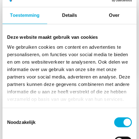
Food
Toestemming
Details
Over
Wij waarborgen hygiëne en kwaliteit in de
voedselindustrie met geavanceerde techniek,
Deze website maakt gebruik van cookies
strikte procedures en jarenlange ervaring in de
op- en overslag en het mengen van
We gebruiken cookies om content en advertenties te
melkpoeders, plantaardige oliën en vetten.
personaliseren, om functies voor social media te bieden
en om ons websiteverkeer te analyseren. Ook delen we
informatie over uw gebruik van onze site met onze
partners voor social media, adverteren en analyse. Deze
partners kunnen deze gegevens combineren met andere
informatie die u aan ze heeft verstrekt of die ze hebben
verzameld op basis van uw gebruik van hun services.
Toestemmingsselectie
Noodzakelijk