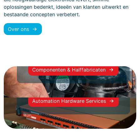
oplossingen bedenkt, ideeën van klanten uitwerkt en
bestaande concepten verbetert.
Over ons
Design-In
/ OEM
Supplier
Componenten & Halffabricaten
Co-Creation
/ Smart
Systems
Automation Hardware Services