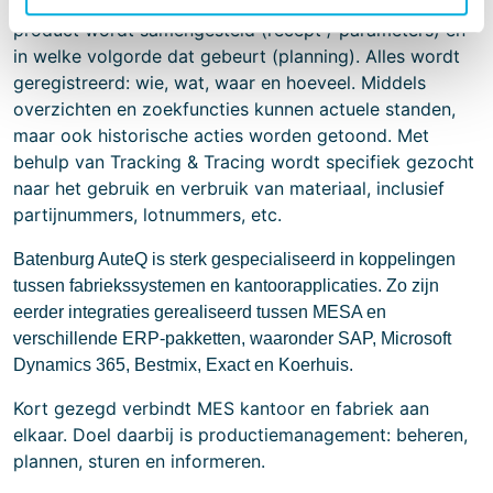
MES-niveau wordt beslist en bijgehouden hoe het
product wordt samengesteld (recept / parameters) en
in welke volgorde dat gebeurt (planning). Alles wordt
geregistreerd: wie, wat, waar en hoeveel. Middels
overzichten en zoekfuncties kunnen actuele standen,
maar ook historische acties worden getoond. Met
behulp van Tracking & Tracing wordt specifiek gezocht
naar het gebruik en verbruik van materiaal, inclusief
partijnummers, lotnummers, etc.
Batenburg AuteQ is sterk gespecialiseerd in koppelingen
tussen fabriekssystemen en kantoorapplicaties. Zo zijn
eerder integraties gerealiseerd tussen MESA en
verschillende ERP-pakketten, waaronder SAP, Microsoft
Dynamics 365, Bestmix, Exact en Koerhuis.
Kort gezegd verbindt MES kantoor en fabriek aan
elkaar. Doel daarbij is productiemanagement: beheren,
plannen, sturen en informeren.