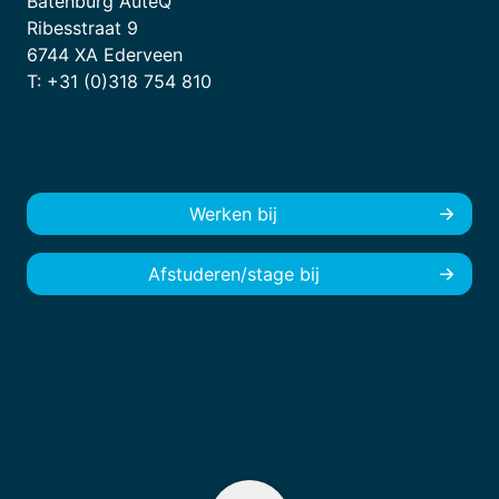
Batenburg AuteQ
Ribesstraat 9
6744 XA Ederveen
T: +31 (0)318 754 810
Werken bij
Afstuderen/stage bij