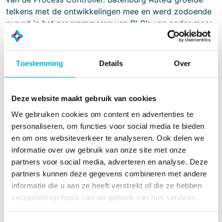
telkens met de ontwikkelingen mee en werd zodoende
expert in het programmeren van PLC’s van onder meer
Siemens, Allen-Bradley (Rockwell) en Mitsubishi. Ook
op het gebied van de soft-PLC bent u bij Batenburg
AuteQ aan het juiste adres.
Toestemming
Details
Over
SCADA
Deze website maakt gebruik van cookies
Door middel van een SCADA-applicatie wordt proces-
en productflow gevisualiseerd, veelal middels een
We gebruiken cookies om content en advertenties te
flowdiagram. Daarbij wordt gebruik gemaakt van live-
personaliseren, om functies voor social media te bieden
data uit de PLC. Momentane en actuele
en om ons websiteverkeer te analyseren. Ook delen we
proceswaarden, statussen, standen en allerhande
informatie over uw gebruik van onze site met onze
meldingen zoals ‘Alarmen’ en ‘Events’ worden getoond
partners voor social media, adverteren en analyse. Deze
en waar nodig bijgehouden. SCADA geeft de operator
partners kunnen deze gegevens combineren met andere
direct zicht op het machinepark en het
informatie die u aan ze heeft verstrekt of die ze hebben
productieverloop. Daarmee heeft hij tegelijkertijd de
verzameld op basis van uw gebruik van hun services.
mogelijkheid om snel en effectief in te grijpen op een
lopend proces.