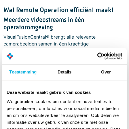
Wat Remote Operation efficiënt maakt
Meerdere videostreams in één
operatoromgeving
VisualFusionCentral® brengt alle relevante
camerabeelden samen in één krachtige
operatoromgeving. Het systeem combineert
low‑latency IP‑camera’s voor proceskritische
toepassingen met pan/tilt- en PTZ‑camera’s, en kan
indien gewenst ook SDI‑camera’s integreren. Bestaande
Toestemming
Details
Over
CCTV- of NVR‑systemen worden naadloos opgenomen
in de omgeving.
Deze website maakt gebruik van cookies
Dankzij slimme functies zoals Picture‑in‑Picture en
We gebruiken cookies om content en advertenties te
multi‑monitor configuraties behoudt de operator altijd
personaliseren, om functies voor social media te bieden
maximaal overzicht, zonder concessies te doen aan
en om ons websiteverkeer te analyseren. Ook delen we
snelheid of precisie in de besturing.
informatie over uw gebruik van onze site met onze