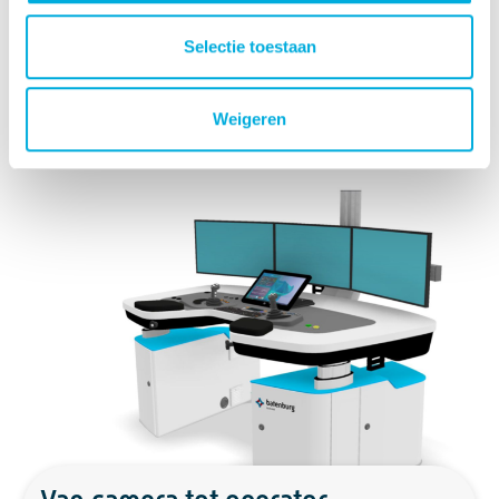
Hierdoor is de oplossing ideaal voor
brownfield‑omgevingen, moderniseringstrajecten en
Selectie toestaan
gefaseerde upgrades, zonder ingrijpende aanpassingen
aan bestaande installaties.
Weigeren