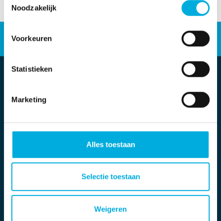
Noodzakelijk
Energieoplossingen
Voorkeuren
Industriële automatisering
Werken bij
Statistieken
Marketing
Alles toestaan
Locatie Rotterdam
Stolwijkstraat 33
3079 DN Rotterdam
Selectie toestaan
+31 (0)10 - 292 87 87
info.appliedtechnologies@batenburg.nl
Weigeren