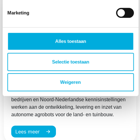
Marketing
Alles toestaan
Selectie toestaan
Digi Agro 3: autonome agro-robots voor de
toekomst van land- en tuinbouw
Weigeren
Digi Agro 3 is een samenwerkingsproject waarin
bedrijven en Noord‑Nederlandse kennisinstellingen
werken aan de ontwikkeling, levering en inzet van
autonome agrobots voor de land- en tuinbouw.
Lees meer