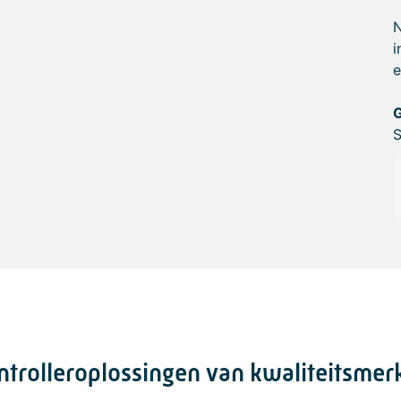
N
i
e
G
S
ntrolleroplossingen van kwaliteitsmer