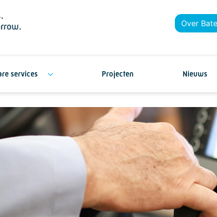
Over Bat
re services
Projecten
Nieuws