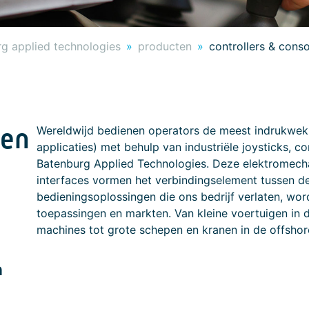
g applied technologies
producten
controllers & cons
gen
Wereldwijd bedienen operators de meest indrukwek
applicaties) met behulp van industriële joysticks, 
Batenburg Applied Technologies. Deze elektromech
interfaces vormen het verbindingselement tussen d
bedieningsoplossingen die ons bedrijf verlaten, wo
toepassingen en markten. Van kleine voertuigen in d
machines tot grote schepen en kranen in de offshore
n