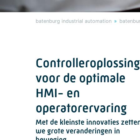
batenburg industrial automation
batenbur
Controlleroplossin
voor de optimale
HMI- en
operatorervaring
Met de kleinste innovaties zette
we grote veranderingen in
beweging