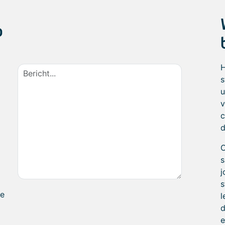
p
H
s
u
v
c
d
O
s
j
s
te
l
d
e