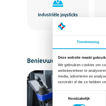
Industriële joysticks
Toestemming
Deze website maakt gebruik
Benieuwd welke oplossingen 
We gebruiken cookies om cont
websiteverkeer te analyseren
media, adverteren en analys
verstrekt of die ze hebben v
Toestemmingsselectie
Noodzakelijk