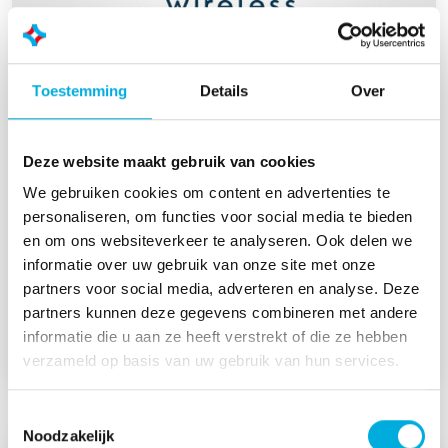
Toestemming
Details
Over
Cavli Wireless
Deze website maakt gebruik van cookies
Cavli Wireless is onze partner voor slimme
We gebruiken cookies om content en advertenties te
cellular IoT‑modules met geïntegreerde
personaliseren, om functies voor social media te bieden
connectiviteit en centraal device‑beheer,
en om ons websiteverkeer te analyseren. Ook delen we
waarmee onze klanten schaalbare en
informatie over uw gebruik van onze site met onze
toekomstbestendige IoT‑oplossingen kunnen
partners voor social media, adverteren en analyse. Deze
ontwikkelen.
partners kunnen deze gegevens combineren met andere
informatie die u aan ze heeft verstrekt of die ze hebben
Website
verzameld op basis van uw gebruik van hun services.
Toestemmingsselectie
Noodzakelijk