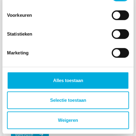
Voorkeuren
Statistieken
Marketing
Trasna
Alles toestaan
Trasna is onze partner voor IoT-modules,
bijbehorende software en diensten voor
apparaatbeheer op afstand, waarmee onze
Selectie toestaan
klanten veilige, schaalbare en
toekomstbestendige IoT‑oplossingen kunnen
ontwikkelen.
Weigeren
Website