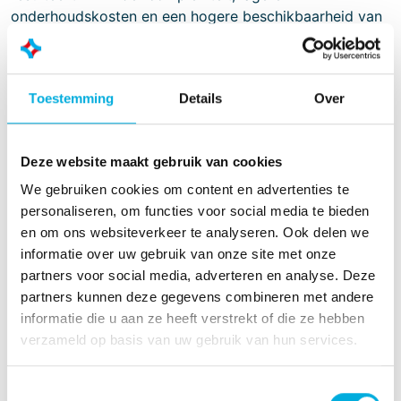
onderhoudskosten en een hogere beschikbaarheid van
kritische processen. Onze gecertificeerde engineers
zorgen ervoor dat deze voordelen optimaal worden
benut.
Toestemming
Details
Over
Onze expertise en capaciteit
De aanwezigheid van meerdere gecertificeerde
engineers binnen ons team stelt ons in staat om flexibel
Deze website maakt gebruik van cookies
en schaalbaar te opereren. Of het nu gaat om een
We gebruiken cookies om content en advertenties te
nieuw project, een upgrade of lifecycle support: wij
personaliseren, om functies voor social media te bieden
hebben de kennis én capaciteit in huis om ABB 800xA
en om ons websiteverkeer te analyseren. Ook delen we
Safety op een veilige en efficiënte manier toe te
informatie over uw gebruik van onze site met onze
passen. Dit onderstreept onze toewijding aan kwaliteit,
partners voor social media, adverteren en analyse. Deze
betrouwbaarheid en veiligheid.
partners kunnen deze gegevens combineren met andere
informatie die u aan ze heeft verstrekt of die ze hebben
Samen naar een veilige toekomst
verzameld op basis van uw gebruik van hun services.
Bij Batenburg IAS geloven we dat veiligheid en
innovatie hand in hand gaan. Met deze certificering en
onze gekwalificeerde engineers versterken we onze
Toestemmingsselectie