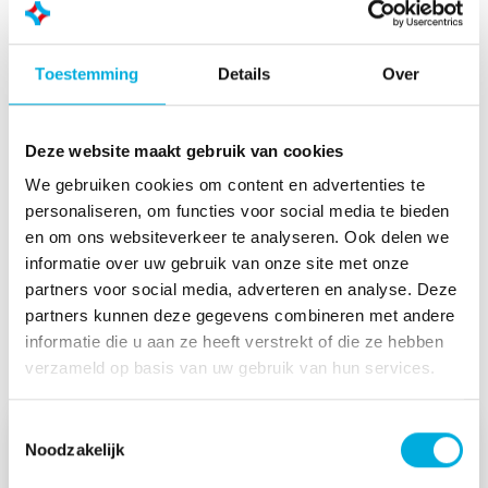
Wil je de totale projectkosten en ontwikkeltijd
voor HMI-ontwerp aanzienlijk verminderen?
Smart Embedded van EDT kan de oplossing
Toestemming
Details
Over
zijn!
Neem contact met ons op
Deze website maakt gebruik van cookies
We gebruiken cookies om content en advertenties te
personaliseren, om functies voor social media te bieden
en om ons websiteverkeer te analyseren. Ook delen we
informatie over uw gebruik van onze site met onze
partners voor social media, adverteren en analyse. Deze
Smart Embedded is breed
partners kunnen deze gegevens combineren met andere
inzetbaar als HMI-oplossing
informatie die u aan ze heeft verstrekt of die ze hebben
verzameld op basis van uw gebruik van hun services.
Toestemmingsselectie
Noodzakelijk