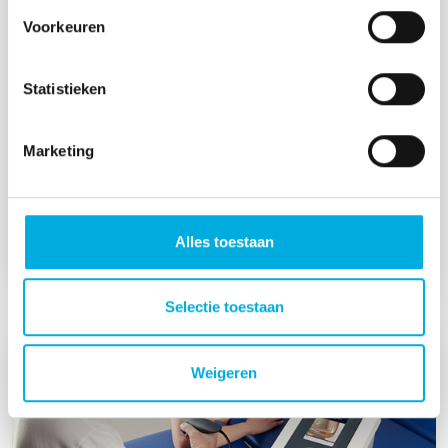
Voorkeuren
Statistieken
Bij industriële automatisering
Marketing
Dankzij gestandaardiseerde I/O‑interfaces zijn
Smart Embedded displays eenvoudig inzetbaar
als industriële HMI’s voor het monitoren en
Alles toestaan
besturen van machines en productieprocessen.
Selectie toestaan
Weigeren