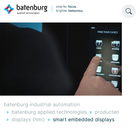
batenburg industrial automation
batenburg applied technologies
producten
displays (hmi)
smart embedded displays