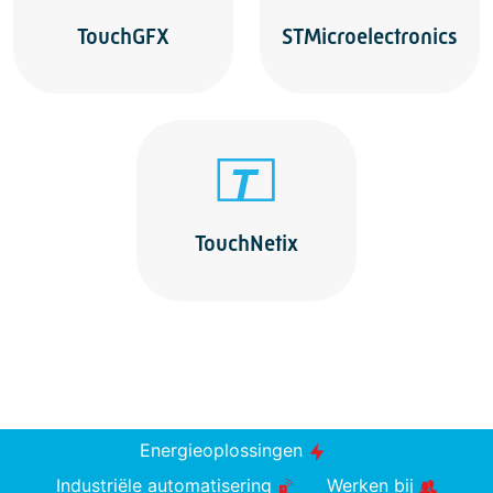
TouchGFX
STMicroelectronics
TouchNetix
Energieoplossingen
Industriële automatisering
Werken bij