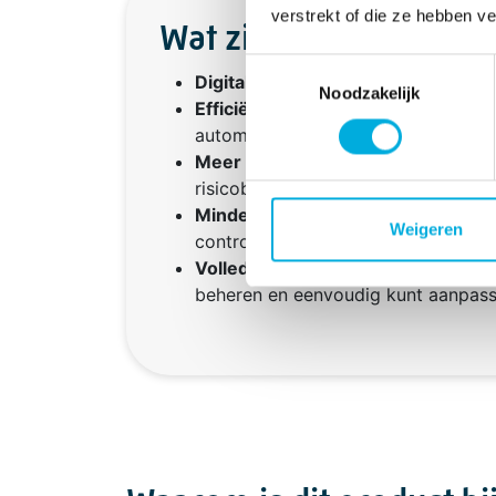
verstrekt of die ze hebben v
Wat zijn de voordelen?
Toestemmingsselectie
Digitalisatie
maakt het mogelijk om 
Noodzakelijk
Efficiëntere invulling
door vooraf i
automatisering.
Meer veiligheid
door gestructureer
risicobeoordeling.
Minder fouten
door vooraf ingeste
Weigeren
controles.
Volledige controle
betekent dat je 
beheren en eenvoudig kunt aanpass