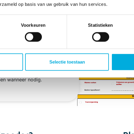
erzameld op basis van uw gebruik van hun services.
volledig papierloos te werken.
Voorkeuren
Statistieken
ngevulde gegevens en slimme
de voorbereiding en
lde velden en automatische
Selectie toestaan
content zelfstandig kunt
en wanneer nodig.