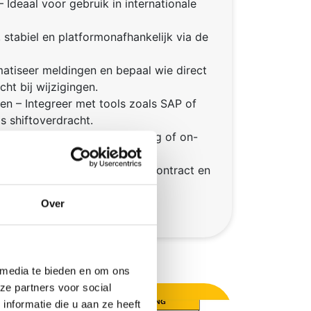
 Ideaal voor gebruik in internationale
stabiel en platformonafhankelijk via de
tiseer meldingen en bepaal wie direct
ht bij wijzigingen.
en – Integreer met tools zoals SAP of
s shiftoverdracht.
Beschikbaar als cloudoplossing of on-
w IT-beleid.
– met additioneel onderhoudscontract en
al 50 gebruikers in de basis.
Over
 media te bieden en om ons
ze partners voor social
nformatie die u aan ze heeft