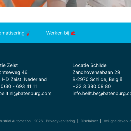
tomatisering
Werken bij
tie Zeist
Locatie Schilde
chtseweg 46
Zandhovensebaan 29
 HD Zeist, Nederland
B-2970 Schilde, België
(0)30 - 693 41 11
+32 3 380 08 80
.bellt.nl@batenburg.com
info.bellt.be@batenburg.
dustrial Automation - 2026
Privacyverklaring
Disclaimer
Veiligheidsverkl