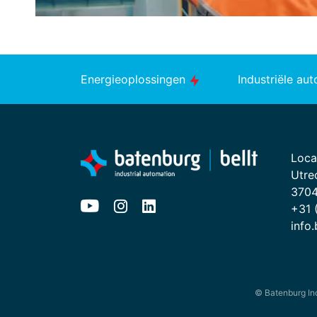
Energieoplossingen
Industriële au
Loca
Utre
3704
+31 
info
© Batenburg In