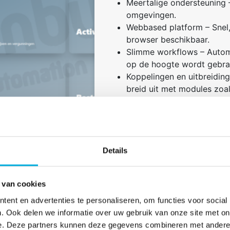
Meertalige ondersteuning –
omgevingen.
Webbased platform – Snel, 
browser beschikbaar.
Slimme workflows – Automa
op de hoogte wordt gebrac
Koppelingen en uitbreiding
breid uit met modules zoal
Flexibele implementatie – 
premise, afgestemd op jou
Perpetueel licentiemodel 
ondersteuning voor maxima
Details
 van cookies
ent en advertenties te personaliseren, om functies voor social
. Ook delen we informatie over uw gebruik van onze site met on
e. Deze partners kunnen deze gegevens combineren met andere i