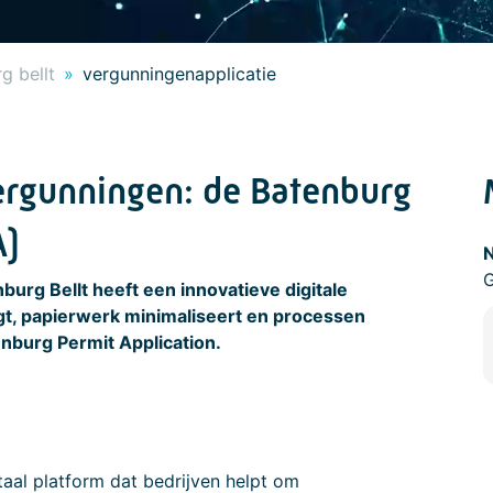
g bellt
vergunningenapplicatie
rgunningen: de Batenburg
A)
N
G
rg Bellt heeft een innovatieve digitale
ogt, papierwerk minimaliseert en processen
nburg Permit Application.
taal platform dat bedrijven helpt om