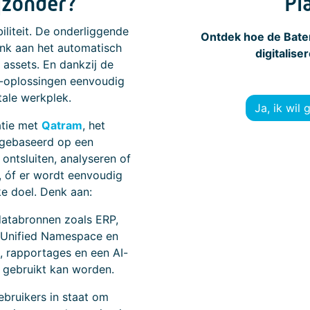
jzonder?
Pl
biliteit. De onderliggende
Ontdek hoe de Baten
nk aan het automatisch
digitalis
 assets. En dankzij de
-oplossingen eenvoudig
tale werkplek.
Ja, ik wil
atie met
Qatram
, het
 gebaseerd op een
 ontsluiten, analyseren of
e, óf er wordt eenvoudig
e doel. Denk aan:
databronnen zoals ERP,
 Unified Namespace en
, rapportages en een AI-
 gebruikt kan worden.
ebruikers in staat om