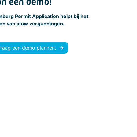
an een demo!
burg Permit Application helpt bij het
eren van jouw vergunningen.
 graag een demo plannen.