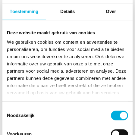
productie tot
processen voor
assemblage en
Toestemming
Details
Over
snelle prototyping
levering.
en levering.
Deze website maakt gebruik van cookies
We gebruiken cookies om content en advertenties te
personaliseren, om functies voor social media te bieden
en om ons websiteverkeer te analyseren. Ook delen we
informatie over uw gebruik van onze site met onze
partners voor social media, adverteren en analyse. Deze
partners kunnen deze gegevens combineren met andere
informatie die u aan ze heeft verstrekt of die ze hebben
verzameld op basis van uw gebruik van hun services.
Toestemmingsselectie
Noodzakelijk
Voorkeuren