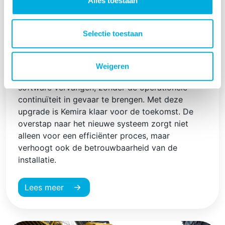
Alles toestaan
met minimale downtime?
Dat was de uitdaging bij Kemira Botlek, waar
Selectie toestaan
Batenburg Industrial Automation het bestaande
IO-systeem succesvol heeft omgezet. In slechts
vijf dagen tijd hebben we op vier cruciale
Weigeren
locaties de oude hardware en geïntegreerde
software vervangen, zonder de operationele
continuïteit in gevaar te brengen. Met deze
upgrade is Kemira klaar voor de toekomst. De
overstap naar het nieuwe systeem zorgt niet
alleen voor een efficiënter proces, maar
verhoogt ook de betrouwbaarheid van de
installatie.
Lees meer