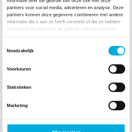
informatie over uw gebruik van onze site met onze
partners voor social media, adverteren en analyse. Deze
partners kunnen deze gegevens combineren met andere
informatie die u aan ze heeft verstrekt of die ze hebben
verzameld op basis van uw gebruik van hun services.
Benieuwd welke oplossingen mogelijk
Toestemmingsselectie
zijn? Bekijk dan deze projectpagina’s:
Noodzakelijk
Voorkeuren
Statistieken
Marketing
Efficiënter en duurzamer water zuiveren