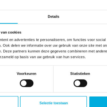
praktische batter
onderhoud en di
Details
B&K Precision levert betrouwba
batterijtesters die ideaal zijn
en technische diensten. De tes
 van cookies
beoordelen van batterijconditie
ent en advertenties te personaliseren, om functies voor social
IT‑omgevingen, beveiligingssys
. Ook delen we informatie over uw gebruik van onze site met on
snelle inzichten in capaciteit,
e. Deze partners kunnen deze gegevens combineren met andere i
degradatie, zodat preventief
erzameld op basis van uw gebruik van hun services.
De meetinstrumenten zijn ontw
uit in eenvoud en robuustheid.
Voorkeuren
Statistieken
efficiënte diagnose willen uit
specialistische meetopstellinge
Batenburg Applied Technologie
het juiste B&K Precision‑instru
meetresultaten in werkprocess
Selectie toestaan
verhoogd en kunnen organisati