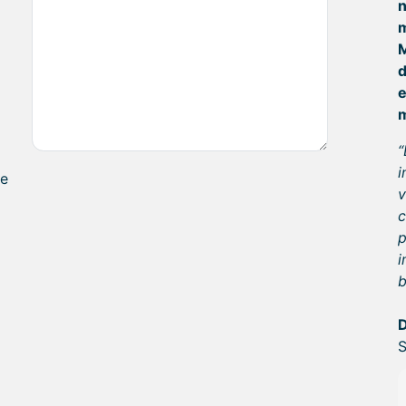
d
e
“
i
te
v
c
p
i
b
D
S