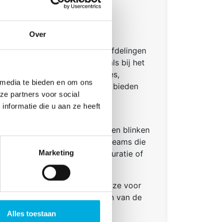
ijtesters voor
agnose
Over
re en gebruiksvriendelijke
 voor installateurs, onderhoudsafdelingen
ters ondersteunen professionals bij het
 in onder meer UPS‑installaties,
 media te bieden en om ons
temen en lichte mobiliteit. Ze bieden
ze partners voor social
 interne weerstand en mogelijke
nformatie die u aan ze heeft
 onderhoud eenvoudiger wordt.
orpen voor dagelijks gebruik en blinken
 Hierdoor passen ze goed bij teams die
Marketing
voeren zonder complexe configuratie of
n.
s adviseert klanten bij de keuze voor
ment en helpt bij het integreren van de
en. Zo wordt de meetkwaliteit
Alles toestaan
es effectiever sturen op