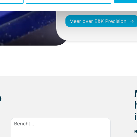
betrouwbaarheid en veiligheid.
Meer over B&K Precision
p
B