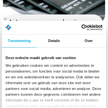
Antennes voor nauwkeurige
locatiebepaling
Voor nauwkeurige locatiebepaling, zowel buiten
Toestemming
Details
Over
als binnen, zijn hoogwaardige antennes
essentieel. GNSS‑antennes van u‑blox bieden
betrouwbare multi‑band ondersteuning en
Deze website maakt gebruik van cookies
werken met alle belangrijke satellietconstellaties
We gebruiken cookies om content en advertenties te
zoals GPS, GLONASS, Galileo en BeiDou.
personaliseren, om functies voor social media te bieden
Hierdoor leveren ze stabiele en nauwkeurige
en om ons websiteverkeer te analyseren. Ook delen we
positiedata in uiteenlopende omgevingen, van
informatie over uw gebruik van onze site met onze
voertuigen en industriële installaties tot mobiele
partners voor social media, adverteren en analyse. Deze
apparatuur.
partners kunnen deze gegevens combineren met andere
Voor binnenomgevingen waar GNSS-signalen
informatie die u aan ze heeft verstrekt of die ze hebben
wegvallen, biedt Bluetooth indoor positioning
verzameld op basis van uw gebruik van hun services.