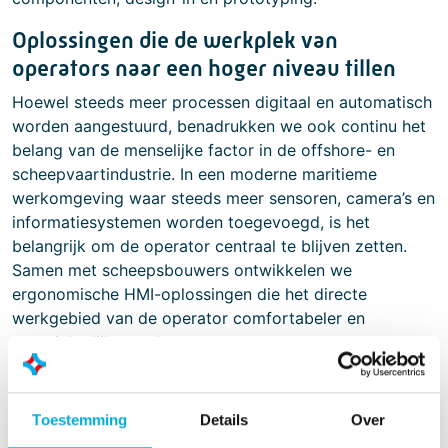
Oplossingen die de werkplek van
operators naar een hoger niveau tillen
Hoewel steeds meer processen digitaal en automatisch
worden aangestuurd, benadrukken we ook continu het
belang van de menselijke factor in de offshore- en
scheepvaartindustrie. In een moderne maritieme
werkomgeving waar steeds meer sensoren, camera’s en
informatiesystemen worden toegevoegd, is het
belangrijk om de operator centraal te blijven zetten.
Samen met scheepsbouwers ontwikkelen we
ergonomische HMI-oplossingen die het directe
werkgebied van de operator comfortabeler en
overzichtelijker maken.
De controllers en joysticks van Batenburg Applied
Technologies zijn hierin het meest bekende, maar niet
Toestemming
Details
Over
het enige voorbeeld. Vanuit het oogpunt van de