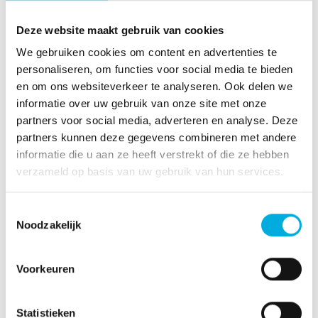
eindgebruiker stellen we ook ergonomische en
duurzame stoelcombinaties samen. We kijken hierbij
Deze website maakt gebruik van cookies
uitvoerig naar de lay-out van controlemiddelen zoals
We gebruiken cookies om content en advertenties te
knoppen, schakelaars en joysticks. Ook integreren we
personaliseren, om functies voor social media te bieden
steeds vaker touch display modules in de armconsole
en om ons websiteverkeer te analyseren. Ook delen we
van de stoel, waardoor de operator snel toegang heeft
informatie over uw gebruik van onze site met onze
tot relevante systeeminformatie.
partners voor social media, adverteren en analyse. Deze
partners kunnen deze gegevens combineren met andere
Gert van Ree
informatie die u aan ze heeft verstrekt of die ze hebben
Sales Manager Controllers & Sensors
verzameld op basis van uw gebruik van hun services.
+31 6 27 34 93 46
Toestemmingsselectie
gert.van.ree@batenburg.nl
Noodzakelijk
Voorkeuren
Statistieken