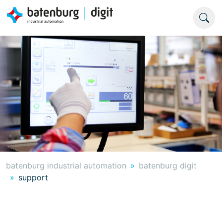
batenburg industrial automation
batenburg digit
support