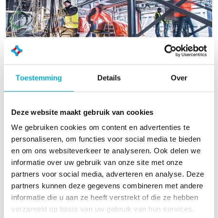
NEN 3140 inspecties
Toestemming
Details
Over
De Arbowet verplicht de werkgever een
elektrisch veilige werksituatie te creëren. De
Deze website maakt gebruik van cookies
normen NEN-EN 50110-1 en NEN 3140 helpen bij
We gebruiken cookies om content en advertenties te
het waarborgen van deze elektrische veiligheid.
personaliseren, om functies voor social media te bieden
Batenburg Digit kan voor u de verplichte
en om ons websiteverkeer te analyseren. Ook delen we
periodieke NEN 3140 inspectie van
informatie over uw gebruik van onze site met onze
laagspanningsinstallaties uitvoeren.
partners voor social media, adverteren en analyse. Deze
Het doel van de NEN 3140 inspectie is te
partners kunnen deze gegevens combineren met andere
controleren of de elektrische installatie voldoet
informatie die u aan ze heeft verstrekt of die ze hebben
aan de technische- en veiligheidsvoorschriften,
verzameld op basis van uw gebruik van hun services.