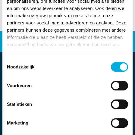
personaliseren, om functies voor social media te bieden
en om ons websiteverkeer te analyseren. Ook delen we
informatie over uw gebruik van onze site met onze
partners voor social media, adverteren en analyse. Deze
partners kunnen deze gegevens combineren met andere
Energieoplossingen
informatie die u aan ze heeft verstrekt of die ze hebben
verzameld op basis van uw gebruik van hun services.
Industriële automatisering
Werken bij
Toestemmingsselectie
Noodzakelijk
Voorkeuren
Statistieken
Jan Penweg 2
Marketing
1689 ZT Zwaag
+31 (0)229 - 711 111