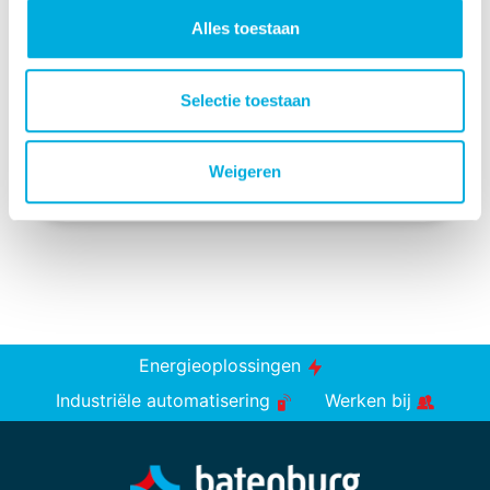
Onze
expertise
omvat onder andere de
Alles toestaan
volgende gebieden:
UL keur
ATEX gecertificeerd
Selectie toestaan
Netwerken
EMC
Weigeren
Servotechnieken
Energieoplossingen
Industriële automatisering
Werken bij