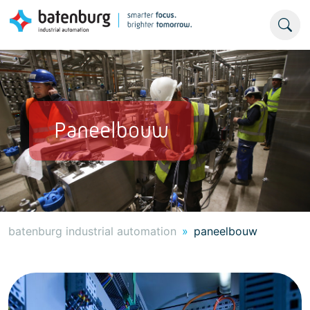
Paneelbouw
batenburg industrial automation
paneelbouw