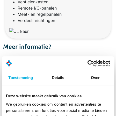
Ventielenkasten
Remote I/O-panelen
Meet- en regelpanelen
Verdeelinrichtingen
Meer informatie?
Alex van Dalen
Managing Director
Toestemming
Details
Over
+31 (0)513 - 46 95 00
alex.van.dalen@batenburg.nl
Deze website maakt gebruik van cookies
We gebruiken cookies om content en advertenties te
personaliseren, om functies voor social media te bieden