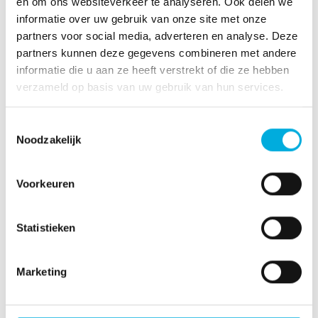
en om ons websiteverkeer te analyseren. Ook delen we
informatie over uw gebruik van onze site met onze
partners voor social media, adverteren en analyse. Deze
partners kunnen deze gegevens combineren met andere
informatie die u aan ze heeft verstrekt of die ze hebben
verzameld op basis van uw gebruik van hun services.
Toestemmingsselectie
Noodzakelijk
Levering
Voorkeuren
Wij leveren panelen voor onder andere de
volgende markten:
Statistieken
Machinebouw
Food & beverage
Marketing
Marine & Offshore
Chemie