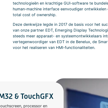
technologieën en krachtige GUI-software te bundel
human-machine interface eenvoudiger ontwikkelen e
total cost of ownership.
Deze denkwijze legde in 2017 de basis voor het su
van onze partner EDT, Emerging Display Technologie
steeds meer apparaat- en systeemontwikkelaars int
vertegenwoordiger van EDT in de Benelux, de Smart
voor het realiseren van HMI-functionaliteiten.
TM32 & TouchGFX
ouchscreen, processor en