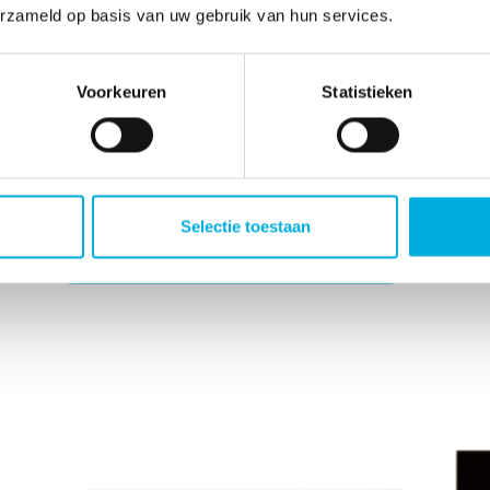
De serie,
verkrijgbaar in 4.3 inch, 5.0 inch, 7.0 inch
erzameld op basis van uw gebruik van hun services.
en middelen toe te passen. De eenvoudige systeemi
een efficiënt en samenhangend HMI-systeem dat niet 
maar ook voor medische en commerciële toepassin
Voorkeuren
Statistieken
Dit betekent dat ingenieurs zich minder zorgen hoe
m
componenten en het oplossen van ingewikkelde com
samenstelling van Smart Embedded wereldwijd is gece
certificeren van het eindproduct bovendien een stu
n
Selectie toestaan
Naar de Smart Embedded website