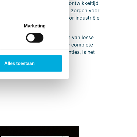
 en 10.1 inch
, is met minimale ontwikkeltijd
ntegratie en GUI-ontwikkeling zorgen voor
alleen geoptimaliseerd is voor industriële,
gen.
Marketing
ven te maken over het sourcen van losse
patibiliteitsvragen. Omdat de complete
rtificeerd bij erkende instanties, is het
k eenvoudiger.
Alles toestaan