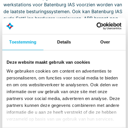
werkstations voor Batenburg IAS voorzien worden van
de laatste besturingssystemen. Ook kan Batenburg IAS
oude SattLine hardware vernieuwen. ABB brengt nog
steeds nieuwe hardware uit voor ABB SattLine. Het is
tegenwoordig zelfs mogelijk om ABB SattLine
gevirtualiseerd te draaien.
Toestemming
Details
Over
Mocht u er toch aan denken om uw ABB SattLine
systeem te vervangen dan bent u ook bij Batenburg IAS
Deze website maakt gebruik van cookies
aan het juiste adres. De laatste jaren hebben wij
succesvol SattLine besturingen gemigreerd naar
We gebruiken cookies om content en advertenties te
bijvoorbeeld ABB System 800xA. Ook is het mogelijk
personaliseren, om functies voor social media te bieden
om ABB SattLine en ABB System 800xA naast elkaar te
en om ons websiteverkeer te analyseren. Ook delen we
draaien en om ze onderling met elkaar te laten
informatie over uw gebruik van onze site met onze
communiceren. Neem gerust eens contact met ons op
partners voor social media, adverteren en analyse. Deze
om de mogelijkheden te bespreken.
partners kunnen deze gegevens combineren met andere
informatie die u aan ze heeft verstrekt of die ze hebben
verzameld op basis van uw gebruik van hun services.