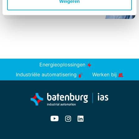
Weigeren
+31 (0)6 2295 6403
john.heere@batenburg.nl
Energieoplossingen
Industriële automatisering
Werken bij