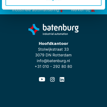
Energieoplossingen
Industriële automatisering
Werken bij
𝗛𝗼𝗼𝗳𝗱𝗸𝗮𝗻𝘁𝗼𝗼𝗿
Stolwijkstraat 33
3079 DN Rotterdam
info@batenburg.nl
+31 010 - 292 80 80