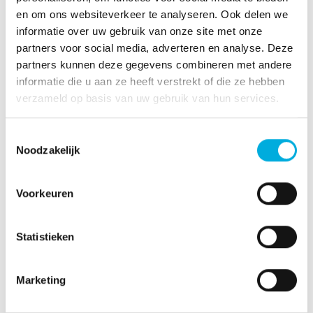
en om ons websiteverkeer te analyseren. Ook delen we
informatie over uw gebruik van onze site met onze
partners voor social media, adverteren en analyse. Deze
partners kunnen deze gegevens combineren met andere
informatie die u aan ze heeft verstrekt of die ze hebben
verzameld op basis van uw gebruik van hun services.
Toestemmingsselectie
3D real time simulaties
Noodzakelijk
“Een foto zegt meer dan 1000 woorden” (Arthur
Brisbane 1911)
Voorkeuren
Tot op heden geldt deze uitspraak nog steeds.
Door 3D visualisaties te maken op basis van
Statistieken
bestaande 3D bestanden zoals FBX, DWG of
STEP files en deze real time te koppelen aan de
Marketing
PLC besturing krijgen alle betrokkenen binnen
het project dezelfde inzichten. 3D simulaties