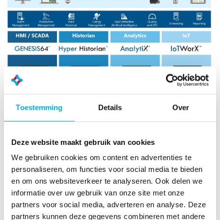
Snelle en robuuste Data Historian
Toestemming
Details
Over
Hyper Historian™ is een geavanceerde 64-bit high-
speed, betrouwbare en robuuste historian. Ontworpen
Deze website maakt gebruik van cookies
voor de meest bedrijfskritieke toepassingen, levert het
geavanceerde hoge compressie-algoritme van Hyper
We gebruiken cookies om content en advertenties te
Historian ongeëvenaarde prestaties met zeer efficiënt
personaliseren, om functies voor social media te bieden
gebruik van middelen. Hyper Historian integreert met
en om ons websiteverkeer te analyseren. Ook delen we
de nieuwste big data technologieën, waaronder Azure
informatie over uw gebruik van onze site met onze
SQL, Microsoft Data Lakes, Kafka en Hadoop. Hierdoor
partners voor social media, adverteren en analyse. Deze
is Hyper Historian de meest efficiënte en veilige real-
partners kunnen deze gegevens combineren met andere