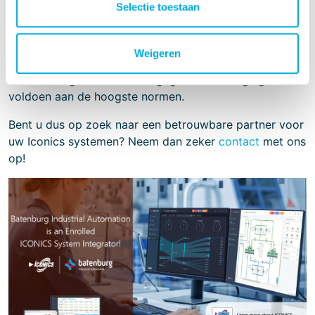
Selectie toestaan
en -protocollen, evenals operationele best practices.
Bovendien zorgt het uitgebreide gebruik van het OPC
Unified Architecture beveiligingsmodel door ICONICS
Weigeren
voor beveiligde communicatie, en zorgt de
versleuteling ervoor dat de gegevensbeveiliging
voldoen aan de hoogste normen.
Bent u dus op zoek naar een betrouwbare partner voor
uw Iconics systemen? Neem dan zeker
contact
met ons
op!