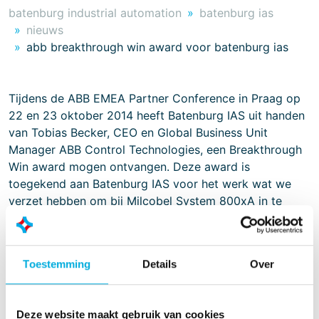
batenburg industrial automation
batenburg ias
nieuws
abb breakthrough win award voor batenburg ias
Tijdens de ABB EMEA Partner Conference in Praag op
22 en 23 oktober 2014 heeft Batenburg IAS uit handen
van Tobias Becker, CEO en Global Business Unit
Manager ABB Control Technologies, een Breakthrough
Win award mogen ontvangen. Deze award is
toegekend aan Batenburg IAS voor het werk wat we
verzet hebben om bij Milcobel System 800xA in te
zetten in concurrentie met PCS7.
Karel Walinga, partnermanager van ABB in Nederland
vertelt: “Tijdens het jaarlijkse Europese Partner Event
Toestemming
Details
Over
werd de “Break Through” Award uitgereikt. Dit is een
Award die wordt uitgereikt voor een project waarbij de
standaard van een klant door een ABB Partner
Deze website maakt gebruik van cookies