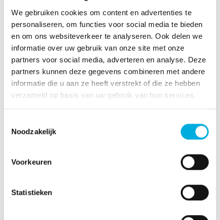
doorbroken wordt. Dit jaar ging deze Award terecht
We gebruiken cookies om content en advertenties te
naar onze ABB PA Partner Batenburg IAS uit Zundert
personaliseren, om functies voor social media te bieden
omdat Ron de Bruijn en zijn mannen in staat zijn
en om ons websiteverkeer te analyseren. Ook delen we
gebleken om bij een grote zuivelklant het ABB 800xA
informatie over uw gebruik van onze site met onze
DCS systeem -in plaats van de huidige
partners voor social media, adverteren en analyse. Deze
bedrijfsstandaard Siemens PCS7- succesvol te
partners kunnen deze gegevens combineren met andere
implementeren.”
informatie die u aan ze heeft verstrekt of die ze hebben
verzameld op basis van uw gebruik van hun services.
Ron de Bruijn, directeur van Batenburg IAS : “Dit is
uiteraard een erkenning waar we enorm trots op zijn!
Toestemmingsselectie
Het is fijn om te merken dat niet alleen de klant weet te
Noodzakelijk
waarderen waar de kwaliteiten en toegevoegde
waarden liggen, maar dat ook de leverancier dat weet
te waarderen. De samenwerking met ABB voor dit
Voorkeuren
project is prima verlopen en heeft mede bijgedragen
aan het succes van het project.”
Statistieken
Batenburg IAS heeft bij Milcobel inmiddels drie grote
projecten uitgevoerd met ABB System 800xA,