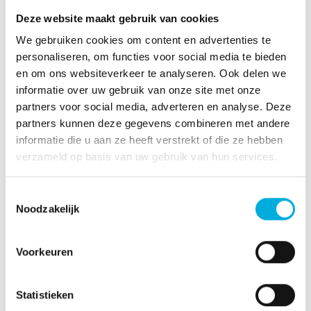
Voorbeeld van een routing applicatie in ABB System
Deze website maakt gebruik van cookies
800xA
We gebruiken cookies om content en advertenties te
personaliseren, om functies voor social media te bieden
en om ons websiteverkeer te analyseren. Ook delen we
informatie over uw gebruik van onze site met onze
partners voor social media, adverteren en analyse. Deze
partners kunnen deze gegevens combineren met andere
informatie die u aan ze heeft verstrekt of die ze hebben
verzameld op basis van uw gebruik van hun services.
Toestemmingsselectie
Noodzakelijk
De Liquid Routing Library is een nieuwe ABB System
Voorkeuren
800xA library van de ABB Hybrid Industries Product
Group – gericht op de Routing en Cleaning in Place
vereisten van de procesindustrie. De library is bij
Statistieken