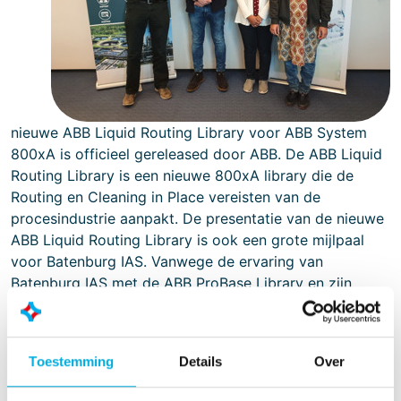
nieuwe ABB Liquid Routing Library voor ABB System
800xA is officieel gereleased door ABB. De ABB Liquid
Routing Library is een nieuwe 800xA library die de
Routing en Cleaning in Place vereisten van de
procesindustrie aanpakt. De presentatie van de nieuwe
ABB Liquid Routing Library is ook een grote mijlpaal
voor Batenburg IAS. Vanwege de ervaring van
Batenburg IAS met de ABB ProBase Library en zijn
voorgangers Foocos2 en Foocos3, werkte ABB nauw
met ons samen om een ​​belangrijke rol te spelen bij de
ontwikkeling van de nieuwe Liquid Routing Library.
Toestemming
Details
Over