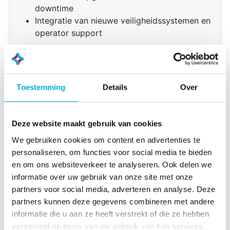
downtime
Integratie van nieuwe veiligheidssystemen en
operator support
Voordelen van lifetime extension
Verlenging van de levensduur van de kraan
Hogere betrouwbaarheid en beschikbaarheid
Toestemming
Details
Over
Verbeterde veiligheid en compliance
Lagere lifecycle costs ten opzichte van
vervanging
Deze website maakt gebruik van cookies
We gebruiken cookies om content en advertenties te
personaliseren, om functies voor social media te bieden
en om ons websiteverkeer te analyseren. Ook delen we
informatie over uw gebruik van onze site met onze
Automation & veiligheid
partners voor social media, adverteren en analyse. Deze
Meer veiligheid, meer overzicht, meer
partners kunnen deze gegevens combineren met andere
controle
informatie die u aan ze heeft verstrekt of die ze hebben
verzameld op basis van uw gebruik van hun services.
Moderne crane control systems gaan verder dan alleen