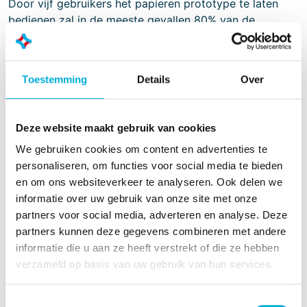
Door vijf gebruikers het papieren prototype te laten
bedienen zal in de meeste gevallen 80% van de
problemen aan het licht komen. Met deze informatie
kan de UI verbeterd worden en uiteindelijk
gerealiseerd.
Toestemming
Details
Over
Pricipes interactie design
Bij het ontwerpen van de UI houden wij de volgende
Deze website maakt gebruik van cookies
vuistregels in acht:
We gebruiken cookies om content en advertenties te
Zichtbaarheid van de status van de machine;
personaliseren, om functies voor social media te bieden
Overeenkomsten tussen het systeem en de echte
en om ons websiteverkeer te analyseren. Ook delen we
wereld;
informatie over uw gebruik van onze site met onze
Geef de gebruiker controle over het systeem;
partners voor social media, adverteren en analyse. Deze
Volg conventies waarmee de gebruikers vertrouwd
partners kunnen deze gegevens combineren met andere
zijn;
informatie die u aan ze heeft verstrekt of die ze hebben
Voorkom dat gebruikers fouten kunnen maken;
verzameld op basis van uw gebruik van hun services.
Herkennen is makkelijker dan onthouden
Flexibel en efficiënt, voor ervaren en onervaren
gebruikers
Toestemmingsselectie