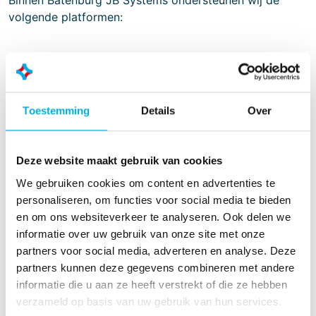
Binnen Batenburg JB Systems ondersteunen wij de
volgende platformen:
PLC systemen
Siemens S7
Toestemming
Details
Over
Siemens PCS7
Siemens Motion
Rockwell Automation
Deze website maakt gebruik van cookies
Bachmann
We gebruiken cookies om content en advertenties te
Omron
personaliseren, om functies voor social media te bieden
Beckhoff
en om ons websiteverkeer te analyseren. Ook delen we
ABB 800XA
informatie over uw gebruik van onze site met onze
Mitsubishi
partners voor social media, adverteren en analyse. Deze
Schneider Electric
partners kunnen deze gegevens combineren met andere
Bosch Rexroth MLC(H)
informatie die u aan ze heeft verstrekt of die ze hebben
verzameld op basis van uw gebruik van hun services.