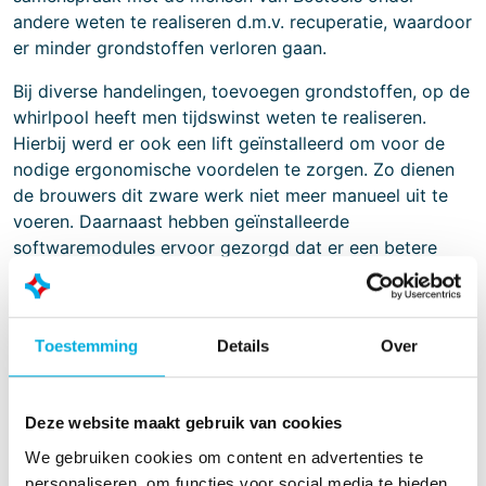
andere weten te realiseren d.m.v. recuperatie, waardoor
er minder grondstoffen verloren gaan.
Bij diverse handelingen, toevoegen grondstoffen, op de
whirlpool heeft men tijdswinst weten te realiseren.
Hierbij werd er ook een lift geïnstalleerd om voor de
nodige ergonomische voordelen te zorgen. Zo dienen
de brouwers dit zware werk niet meer manueel uit te
voeren. Daarnaast hebben geïnstalleerde
softwaremodules ervoor gezorgd dat er een betere
monitoring is van de verschillende
kwaliteitsparameters, vanaf heden vroegtijdig ontdekt
kunnen worden en de brouwers het loogverbruik
Toestemming
Details
Over
gemakkelijk kunnen loggen.
Al deze projecten dragen bij aan het voortbestaan van
de brouwdynastie. Brouwerij Bosteels heeft een echte
Deze website maakt gebruik van cookies
passie voor brouwen, en die passie hopen wij nog vele
We gebruiken cookies om content en advertenties te
jaren te mogen ondersteunen met onze kennis en
personaliseren, om functies voor social media te bieden