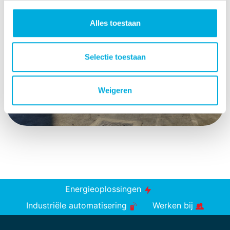
Alles toestaan
Selectie toestaan
Weigeren
Energieoplossingen
Industriële automatisering
Werken bij