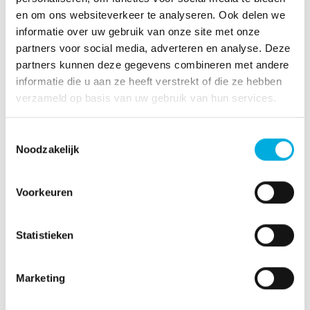
ervaring.
en om ons websiteverkeer te analyseren. Ook delen we
informatie over uw gebruik van onze site met onze
Meer informatie?
partners voor social media, adverteren en analyse. Deze
partners kunnen deze gegevens combineren met andere
Michael Derksen
informatie die u aan ze heeft verstrekt of die ze hebben
Managing Director
verzameld op basis van uw gebruik van hun services.
+31 30 69 34 111
Toestemmingsselectie
michael.derksen@batenburg.com
Noodzakelijk
Voorkeuren
Statistieken
Marketing