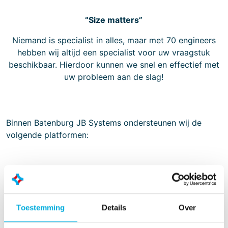
“Size matters”
Niemand is specialist in alles, maar met 70 engineers
hebben wij altijd een specialist voor uw vraagstuk
beschikbaar. Hierdoor kunnen we snel en effectief met
uw probleem aan de slag!
Binnen Batenburg JB Systems ondersteunen wij de
volgende platformen:
PLC systemen
Siemens S7
Toestemming
Details
Over
Siemens PCS7
Siemens Motion