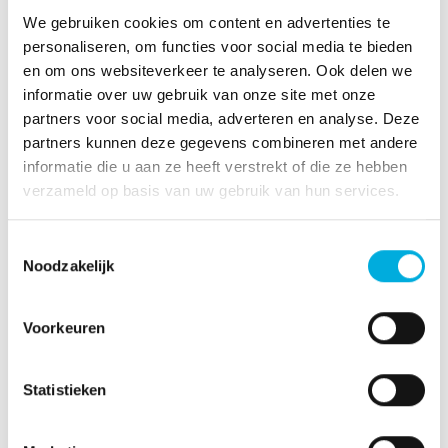
Real‑time Digital Twin voor extra inzicht
(optioneel)
We gebruiken cookies om content en advertenties te
personaliseren, om functies voor social media te bieden
Voor complexe en kritische operaties kan
en om ons websiteverkeer te analyseren. Ook delen we
VisualFusionCentral® worden uitgebreid met een
informatie over uw gebruik van onze site met onze
real‑time digital twin. Deze draait parallel aan live
partners voor social media, adverteren en analyse. Deze
videobeelden en procesdata en voegt extra context
partners kunnen deze gegevens combineren met andere
toe aan de operatie. Dit maakt het systeem bij uitstek
informatie die u aan ze heeft verstrekt of die ze hebben
geschikt voor training en simulatie, maar ook voor
verzameld op basis van uw gebruik van hun services.
diepgaande diagnostiek en analyse tijdens of na de
operatie.
Toestemmingsselectie
Merk- en besturingsonafhankelijk
Noodzakelijk
VisualFusionCentral® is volledig vendor agnostic en
ontworpen voor maximale flexibiliteit. Het systeem is
Voorkeuren
onafhankelijk van kraan‑ of machinefabrikant en kan
worden toegepast op zowel bestaande als nieuwe
Statistieken
besturingen. Integratie vindt plaats via een Interface
PLC, bijvoorbeeld met Profinet of Ethernet.