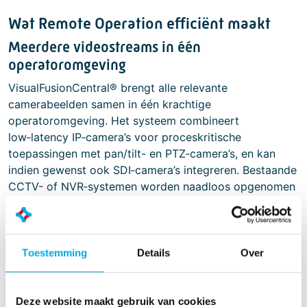
Wat Remote Operation efficiënt maakt
Meerdere videostreams in één
operatoromgeving
VisualFusionCentral® brengt alle relevante
camerabeelden samen in één krachtige
operatoromgeving. Het systeem combineert
low‑latency IP‑camera’s voor proceskritische
toepassingen met pan/tilt- en PTZ‑camera’s, en kan
indien gewenst ook SDI‑camera’s integreren. Bestaande
CCTV- of NVR‑systemen worden naadloos opgenomen
in de omgeving.
Dankzij slimme functies zoals Picture‑in‑Picture en
multi‑monitor configuraties behoudt de operator altijd
Toestemming
Details
Over
maximaal overzicht, zonder concessies te doen aan
snelheid of precisie in de besturing.
Deze website maakt gebruik van cookies