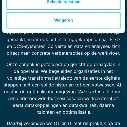
Selectie toestaan
Batenburg Nexus sluit naadloos aan op bestaande OT-
Weigeren
en IT-landschappen, zoals historian- en MES-
oplossingen. Inzichten worden niet alleen inzichtelijk
gemaakt, maar ook actief teruggekoppeld naar PLC-
en DCS-systemen. Zo vertalen data en analyses zich
direct naar concrete verbeteracties op de werkvloer.
Onze aanpak is gefaseerd en gericht op draagvlak in
de operatie. We begeleiden organisaties in het
volledige transformatietraject: van de eerste digitale
stappen met een solide historian tot een volwassen, AI-
gestuurde optimalisatieomgeving. We starten altijd met
een onderbouwde businesscase en werken iteratief:
eerst datakoppelingen en datakwaliteit, daarna
inzichten en optimalisatie.
Daarbij verbinden we OT en IT met de praktijk op de