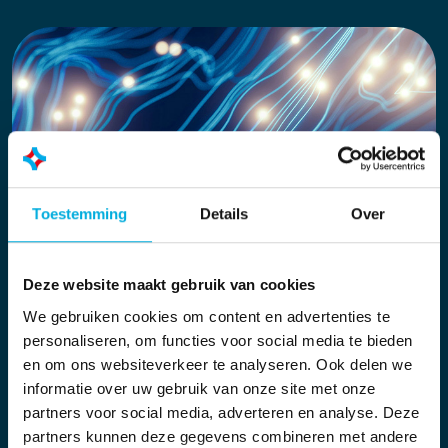
Toestemming
Details
Over
Deze website maakt gebruik van cookies
We gebruiken cookies om content en advertenties te
Schaalbaar en modulair
personaliseren, om functies voor social media te bieden
opgebouwd
en om ons websiteverkeer te analyseren. Ook delen we
informatie over uw gebruik van onze site met onze
Van inzicht in één unit tot een complete plant:
partners voor social media, adverteren en analyse. Deze
Nexus schaalt mee met de behoefte van de
partners kunnen deze gegevens combineren met andere
organisatie.