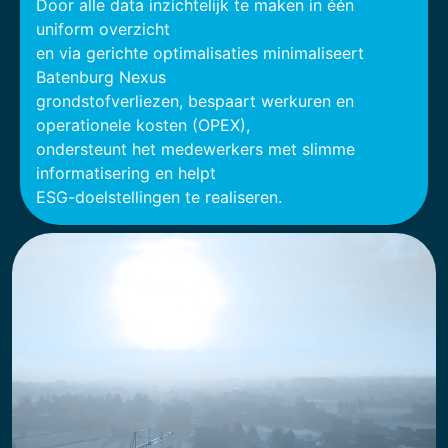
Door alle data inzichtelijk te maken in één
uniform overzicht
en via gerichte optimalisaties minimaliseert
Batenburg Nexus
grondstofverliezen, bespaart werkuren en
operationele kosten (OPEX),
ondersteunt het medewerkers met slimme
informatisering en helpt
ESG-doelstellingen te realiseren.