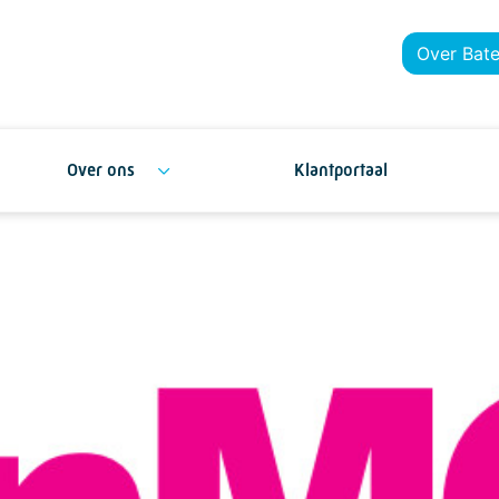
Over Bat
Over ons
Klantportaal