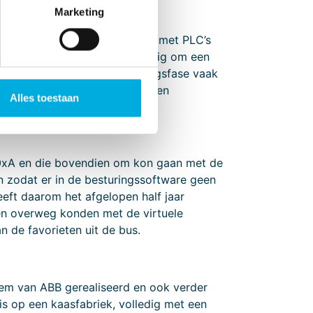
Marketing
jpen en om te kunnen koppelen met PLC’s
daarvoor is het altijd wel nodig om een
rojecten tijdens de engineeringsfase vaak
ken de meeste processimulatoren
Alles toestaan
0xA en die bovendien om kon gaan met de
en zodat er in de besturingssoftware geen
ft daarom het afgelopen half jaar
en overweg konden met de virtuele
 de favorieten uit de bus.
em van ABB gerealiseerd en ook verder
s op een kaasfabriek, volledig met een