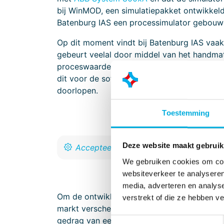
bij WinMOD, een simulatiepakket ontwikkel
Batenburg IAS een processimulator gebouw
Op dit moment vindt bij Batenburg IAS vaak 
gebeurt veelal door middel van het handmati
proceswaarden en toont zo aan dat de proces
dit voor de software engineers behoorlijk 
doorlopen.
Toestemming
Deze website maakt gebruik
We gebruiken cookies om cont
websiteverkeer te analyseren
media, adverteren en analys
Om de ontwikkeling van PLC software te kunn
verstrekt of die ze hebben v
markt verschenen. Met zo’n processimulator 
gedrag van een proces in een fabriek na te
Toestemmingsselectie