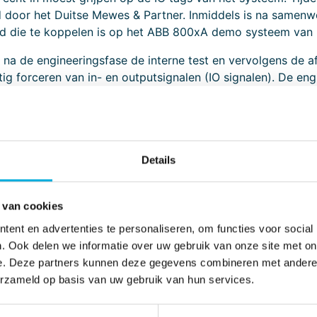
d door het Duitse Mewes & Partner. Inmiddels is na samen
d die te koppelen is op het ABB 800xA demo systeem van 
na de engineeringsfase de interne test en vervolgens de af
g forceren van in- en outputsignalen (IO signalen). De en
besturing voldoet aan het gestelde eisen pakket. In princ
arbeidsintensief. Bij een eventuele hertest moet bovendien
Details
 van cookies
ent en advertenties te personaliseren, om functies voor social
. Ook delen we informatie over uw gebruik van onze site met on
e. Deze partners kunnen deze gegevens combineren met andere i
en versnellen en te optimaliseren zijn er de laatste jaren
erzameld op basis van uw gebruik van hun services.
is het mogelijk om het volledige fabrieksproces te simulere
 bootsen. Op deze manier kan de software dus al volledig