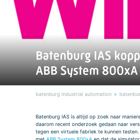
Batenburg IAS kopp
ABB System 800xA
batenburg industrial automation
batenbur
Batenburg IAS is altijd op zoek naar manier
daarom recent onderzoek gedaan naar versc
tegen een virtuele fabriek te kunnen testen
met
ABB System 800xA
en dat de simulator