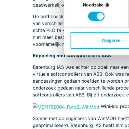
daadwerkelijke inbedrijfname.
Noodzakelijk
De bottleneck bij de meeste processimulator
van verschillende fabrikanten. De meeste s
echte PLC te koppelen aan de testomgeving. 
niet meer beschikbaar omdat deze dan al vo
Weigeren
voornamelijk met de bekendere PLC pakkett
Koppeling met softcontrollers ABB
Batenburg IAS was echter op zoek naar ee
virtuele softcontrollers van ABB. Ook was h
aanpassingen gedaan hoefden te worden om 
onderzoek gedaan naar verschillende proce
softcontrollers van ABB. Bij dit onderzoek
WinMod proce
Samen met de engineers van WinMOD heeft 
geoptimaliseerd. Batenburg IAS heeft inmid