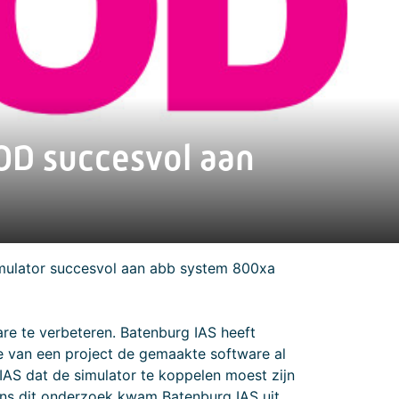
OD succesvol aan
mulator succesvol aan abb system 800xa
are te verbeteren. Batenburg IAS heeft
e van een project de gemaakte software al
IAS dat de simulator te koppelen moest zijn
dens dit onderzoek kwam Batenburg IAS uit