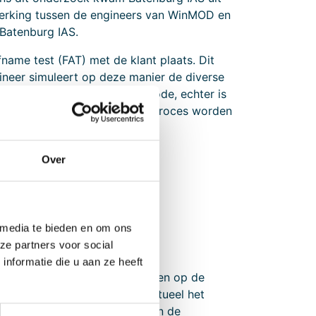
werking tussen de engineers van WinMOD en
Batenburg IAS.
name test (FAT) met de klant plaats. Dit
gineer simuleert op deze manier de diverse
ipe is dit een werkbare methode, echter is
 handmatig weer het volledige proces worden
Over
 media te bieden en om ons
ze partners voor social
nformatie die u aan ze heeft
 verschillende processimulatoren op de
n. Het is dus mogelijk om virtueel het
 getest worden voorafgaand aan de