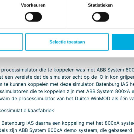
Voorkeuren
Statistieken
en is echter om op de juiste plek in de software in te gri
imulatoren werken daarom met een Profibus emulator, maar 
Deze PLC’s zijn zeer kostbaar en zijn vooral bij grotere p
or IO tests en dergelijke op locatie staan. Bovendien wer
Selectie toestaan
en van Siemens en Allen Bradley.
n processimulator die te koppelen was met ABB System 80
et een vereiste dat de simulator echt op de IO in kon grijp
te kunnen koppelen met deze simulator. Batenburg IAS hee
ssimulatoren die te koppelen zijn met ABB System 800xA 
 kwam de processimulator van het Duitse WinMOD als één van
ssimulatie kaasfabriek
Batenburg IAS daarna een koppeling met het 800xA syste
dels zijn ABB System 800xA demo systeem, die gebaseerd i