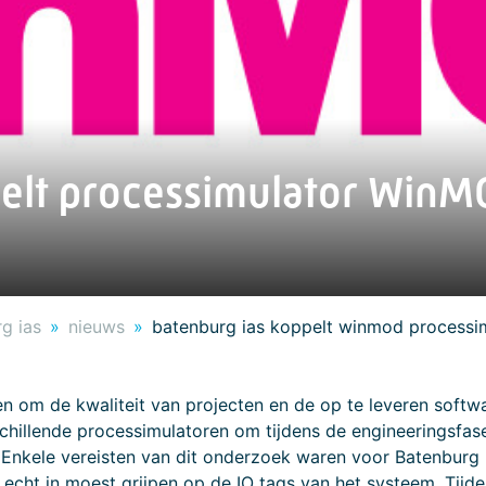
elt processimulator WinM
g ias
nieuws
batenburg ias koppelt winmod processi
en om de kwaliteit van projecten en de op te leveren softw
hillende processimulatoren om tijdens de engineeringsfas
. Enkele vereisten van dit onderzoek waren voor Batenburg 
 echt in moest grijpen op de IO tags van het systeem. Tij