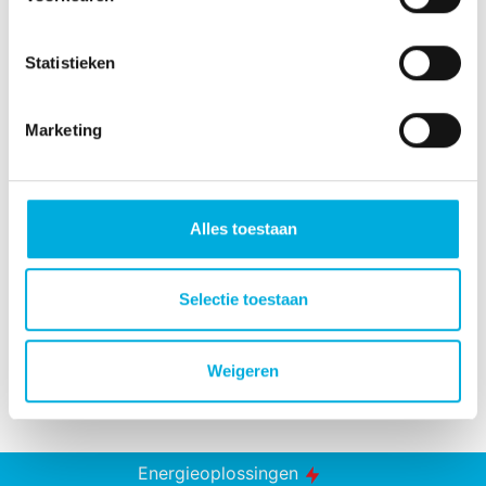
Statistieken
Marketing
Meer informatie?
Alles toestaan
John Heere
Operationeel Manager
Selectie toestaan
+31 (0)6 2295 6403
john.heere@batenburg.nl
Weigeren
Energieoplossingen