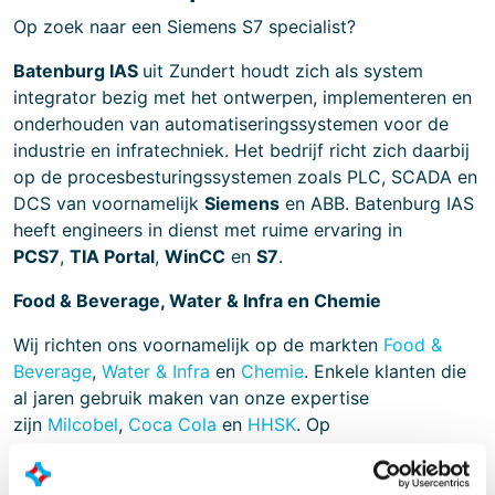
Op zoek naar een Siemens S7 specialist?
Batenburg IAS
uit Zundert houdt zich als system
integrator bezig met het ontwerpen, implementeren en
onderhouden van automatiseringssystemen voor de
industrie en infratechniek. Het bedrijf richt zich daarbij
op de procesbesturingssystemen zoals PLC, SCADA en
DCS van voornamelijk
Siemens
en ABB. Batenburg IAS
heeft engineers in dienst met ruime ervaring in
PCS7
,
TIA Portal
,
WinCC
en
S7
.
Food & Beverage, Water & Infra en Chemie
Wij richten ons voornamelijk op de markten
Food &
Beverage
,
Water & Infra
en
Chemie
. Enkele klanten die
al jaren gebruik maken van onze expertise
zijn
Milcobel
,
Coca Cola
en
HHSK
. Op
onze
projectenpagina
worden verschillende door ons
uitgevoerde projecten toegelicht.