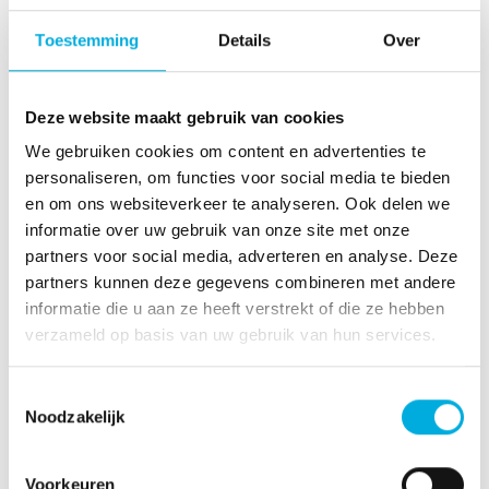
Procesautomatisering is een complex proces waarin
Toestemming
Details
Over
vele disciplines aan te pas komen. Dit proces is te
verdelen in losse deelprocessen welke wij hebben
opgesplitst in verschillende diensten die we leveren. Zo
Deze website maakt gebruik van cookies
kunt u bij ons terecht voor advies, begeleiding, het
We gebruiken cookies om content en advertenties te
maken van functionele en technische
personaliseren, om functies voor social media te bieden
specificaties en bouwen van software. Bovendien
en om ons websiteverkeer te analyseren. Ook delen we
hebben wij een
24/7 supportdienst
.
informatie over uw gebruik van onze site met onze
Bent u dus op zoek naar een betrouwbare partner voor
partners voor social media, adverteren en analyse. Deze
uw
Siemens PCS7
,
TIA Portal
,
WinCC
of
S7
systemen
partners kunnen deze gegevens combineren met andere
of bent u in de toekomst van plan om uw
informatie die u aan ze heeft verstrekt of die ze hebben
automatiseringsproces uit te voeren met één van
verzameld op basis van uw gebruik van hun services.
bovenstaande producten van
Siemens
? Neem dan
zeker eens
contact
op met Batenburg IAS
Toestemmingsselectie
Noodzakelijk
Voorkeuren