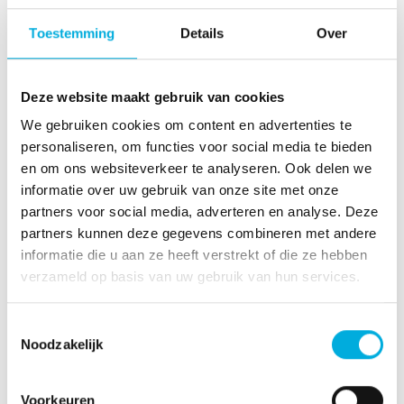
Procesautomatisering is een complex proces waarin
Toestemming
Details
Over
vele disciplines aan te pas komen. Dit proces is te
verdelen in losse deelprocessen welke wij hebben
opgesplitst in verschillende diensten die we leveren. Zo
Deze website maakt gebruik van cookies
kunt u bij ons terecht voor advies, begeleiding, het
We gebruiken cookies om content en advertenties te
maken van functionele en technische
personaliseren, om functies voor social media te bieden
specificaties en bouwen van software. Bovendien
en om ons websiteverkeer te analyseren. Ook delen we
hebben wij een
24/7 supportdienst
.
informatie over uw gebruik van onze site met onze
Bent u dus op zoek naar een betrouwbare partner voor
partners voor social media, adverteren en analyse. Deze
uw
Siemens PCS7
,
TIA Portal
,
WinCC
of
S7
systemen
partners kunnen deze gegevens combineren met andere
of bent u in de toekomst van plan om uw
informatie die u aan ze heeft verstrekt of die ze hebben
automatiseringsproces uit te voeren met één van
verzameld op basis van uw gebruik van hun services.
bovenstaande producten van
Siemens
? Neem dan
zeker eens
contact
op met Batenburg IAS
Toestemmingsselectie
Noodzakelijk
Voorkeuren