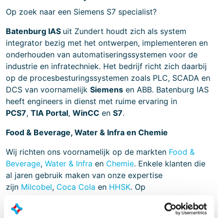
Op zoek naar een Siemens S7 specialist?
Batenburg IAS
uit Zundert houdt zich als system
integrator bezig met het ontwerpen, implementeren en
onderhouden van automatiseringssystemen voor de
industrie en infratechniek. Het bedrijf richt zich daarbij
op de procesbesturingssystemen zoals PLC, SCADA en
DCS van voornamelijk
Siemens
en ABB. Batenburg IAS
heeft engineers in dienst met ruime ervaring in
PCS7
,
TIA Portal
,
WinCC
en
S7
.
Food & Beverage, Water & Infra en Chemie
Wij richten ons voornamelijk op de markten
Food &
Beverage
,
Water & Infra
en
Chemie
. Enkele klanten die
al jaren gebruik maken van onze expertise
zijn
Milcobel
,
Coca Cola
en
HHSK
. Op
onze
projectenpagina
worden verschillende door ons
uitgevoerde projecten toegelicht.