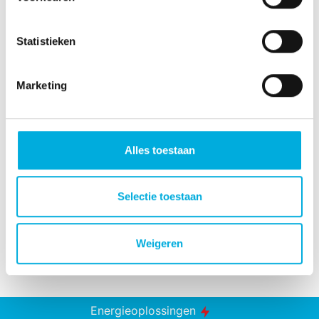
Statistieken
Marketing
Meer informatie?
Alles toestaan
John Heere
Operationeel Manager
Selectie toestaan
+31 (0)6 2295 6403
john.heere@batenburg.nl
Weigeren
Energieoplossingen