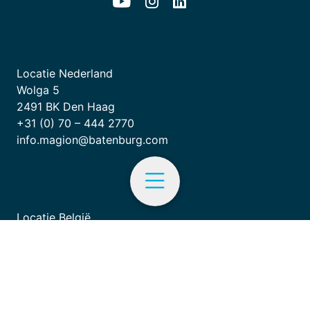
Locatie Nederland
Wolga 5
2491 BK Den Haag
+31 (0) 70 – 444 2770
info.magion@batenburg.com
Locatie België
Zandhovensebaan 29
NL
B-2970 Schilde, België
+32 (0) 3 - 254 05 33
Menu
info.magion@batenburg.com