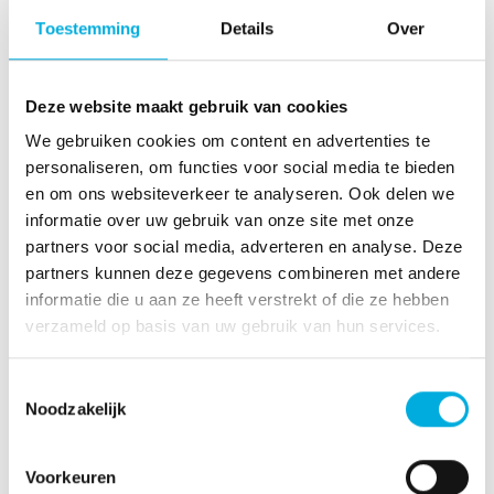
Toestemming
Details
Over
Deze website maakt gebruik van cookies
Aspentech
We gebruiken cookies om content en advertenties te
Aspentech
IP.21 is een krachtig procesdata-platform
personaliseren, om functies voor social media te bieden
dat real-time en historische data verzamelt, opslaat
en om ons websiteverkeer te analyseren. Ook delen we
en toegankelijk maakt voor analyse en optimalisatie.
informatie over uw gebruik van onze site met onze
Het systeem ondersteunt industriële bedrijven bij het
partners voor social media, adverteren en analyse. Deze
verbeteren van operationele efficiëntie, het verhogen
partners kunnen deze gegevens combineren met andere
van betrouwbaarheid en het nemen van
informatie die u aan ze heeft verstrekt of die ze hebben
datagedreven beslissingen. Batenburg Magion past
verzameld op basis van uw gebruik van hun services.
IP.21 toe in oplossingen die productieprocessen
slimmer en inzichtelijker maken.
Toestemmingsselectie
Noodzakelijk
Voorkeuren