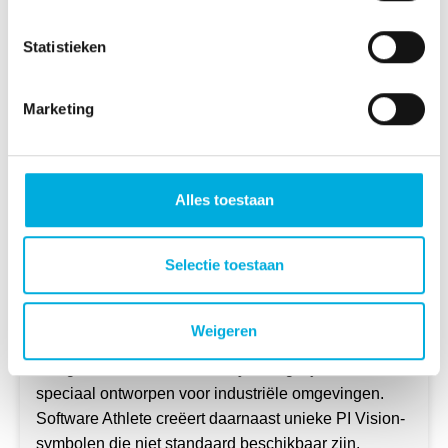
Statistieken
Marketing
Alles toestaan
Software Athlete
Selectie toestaan
Software Athlete
ontwikkelt krachtige uitbreidingen
voor AVEVA PI Vision, waarmee gebruikers sneller
en dieper inzicht krijgen in hun operationele data.
Weigeren
Hun suite biedt geavanceerde visualisaties, slimme
navigatie en verbeterde analysemogelijkheden,
speciaal ontworpen voor industriële omgevingen.
Software Athlete creëert daarnaast unieke PI Vision-
symbolen die niet standaard beschikbaar zijn,