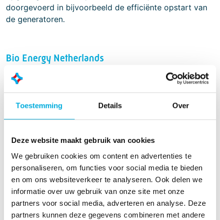
doorgevoerd in bijvoorbeeld de efficiënte opstart van
de generatoren.
Bio Energy Netherlands
Voor Bio Energy Nederland heeft Batenburg Magion
voor de bio massa centrale in Amsterdam een AVEVA
PI Data Management Systeem opgezet. Aan de hand
Toestemming
Details
Over
van de data die door dit systeem opgeslagen wordt,
kan Bio Energy Nederland de werking van deze eerste
bio massa centrale beter doorgronden teneinde meer
Deze website maakt gebruik van cookies
van dit soort centrales te kunnen opzetten.
We gebruiken cookies om content en advertenties te
personaliseren, om functies voor social media te bieden
en om ons websiteverkeer te analyseren. Ook delen we
Engie-Electrabel
informatie over uw gebruik van onze site met onze
Batenburg Magion assisteert Engie-Electrabel met het
partners voor social media, adverteren en analyse. Deze
opzetten van data modellen in het AVEVA PI Asset
partners kunnen deze gegevens combineren met andere