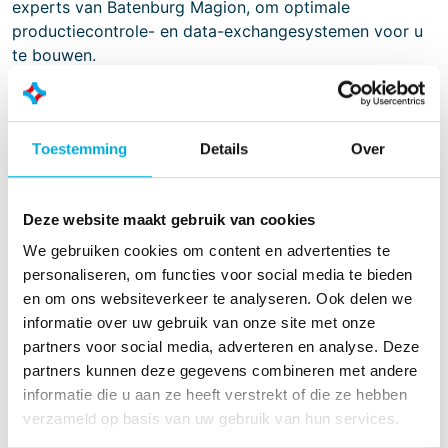
experts van Batenburg Magion, om optimale
productiecontrole- en data-exchangesystemen voor u
te bouwen.
Training (PI & ICS)
Toestemming
Details
Over
Batenburg Magion kan voorzien in uw
trainingsbehoefte voor Historians, Data Service Layers
en portals. Wij kunnen uw personeel trainingen
Deze website maakt gebruik van cookies
verschaffen op producten van OSIsoft of van
We gebruiken cookies om content en advertenties te
specifieke applicaties. Niet alleen kunnen wij de basis
personaliseren, om functies voor social media te bieden
training geven in de producten en applicaties, ook
en om ons websiteverkeer te analyseren. Ook delen we
kunnen wij trainingen verzorgen in het inrichten en
informatie over uw gebruik van onze site met onze
structureren van Data Service Layers, tag templates, in
partners voor social media, adverteren en analyse. Deze
het bouwen van effectieve portals, en in het effectief
partners kunnen deze gegevens combineren met andere
structureren van enterprise productie netwerken.
informatie die u aan ze heeft verstrekt of die ze hebben
verzameld op basis van uw gebruik van hun services.