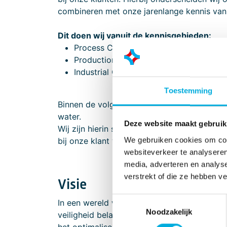
combineren met onze jarenlange kennis van
Dit doen wij vanuit de kennisgebieden:
Process Control & Safety Automation
Production Intelligence and Optimizatio
Industrial Cyber Security
Toestemming
Binnen de volgende sectoren in de procesind
water.
Deze website maakt gebruik
Wij zijn hierin succesvol, omdat we veelal 
We gebruiken cookies om cont
bij onze klant waardoor we snel, flexibel e
websiteverkeer te analyseren
media, adverteren en analys
verstrekt of die ze hebben v
Visie
Toestemmingsselectie
In een wereld waarin technologische ontwik
Noodzakelijk
veiligheid belangrijker worden, streven wij