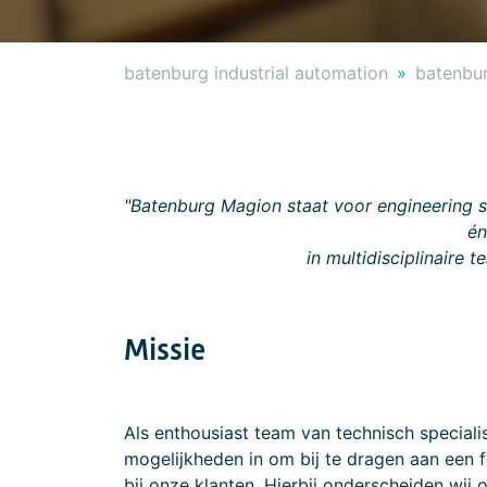
batenburg industrial automation
batenbu
"Batenburg Magion staat voor engineering 
én
in multidisciplinaire 
Missie
Als enthousiast team van technisch specialis
mogelijkheden in om bij te dragen aan een fl
bij onze klanten. Hierbij onderscheiden wij