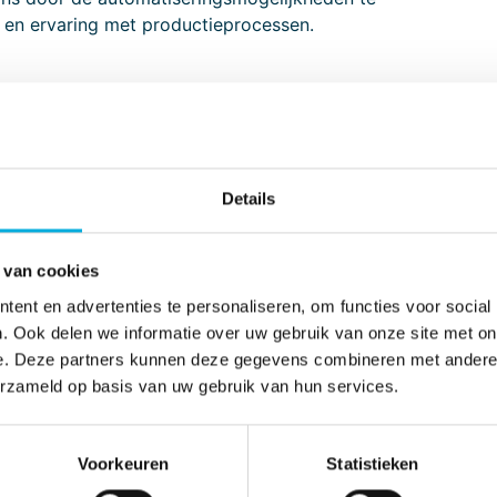
 en ervaring met productieprocessen.
n
Details
ustrie: Olie en gas, energie, (petro) chemie en
 van cookies
onderdeel uitmaken van het operationele projectteam
ent en advertenties te personaliseren, om functies voor social
n pragmatisch kunnen opereren.
. Ook delen we informatie over uw gebruik van onze site met on
e. Deze partners kunnen deze gegevens combineren met andere i
erzameld op basis van uw gebruik van hun services.
kelingen steeds sneller gaan en duurzaamheid en
Voorkeuren
Statistieken
 ernaar onze klanten voortdurend te ondersteunen bij