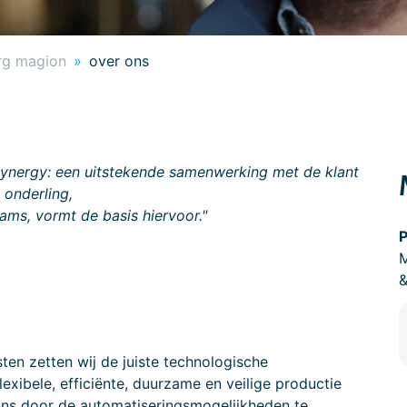
rg magion
over ons
synergy: een uitstekende samenwerking met de klant
 onderling,
teams, vormt de basis hiervoor."
M
&
ten zetten wij de juiste technologische
exibele, efficiënte, duurzame en veilige productie
 ons door de automatiseringsmogelijkheden te