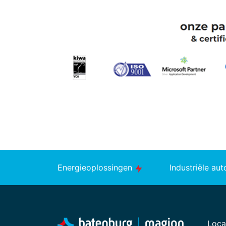
Energieoplossingen
Industriële au
Loca