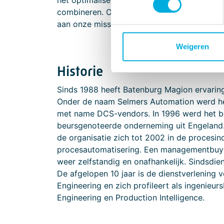
het optimaliseren van hun industriële proc
combineren. Op deze wijze bieden wij altijd
aan onze missie.
Weigeren
Historie
Sinds 1988 heeft Batenburg Magion ervaring
Onder de naam Selmers Automation werd het 
met name DCS-vendors. In 1996 werd het 
beursgenoteerde onderneming uit Engeland
de organisatie zich tot 2002 in de procesin
procesautomatisering. Een managementbuy-
weer zelfstandig en onafhankelijk. Sindsdie
De afgelopen 10 jaar is de dienstverlening 
Engineering en zich profileert als ingenieu
Engineering en Production Intelligence.