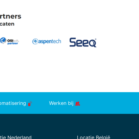
tomatisering
Werken bij
tie Nederland
Locatie België