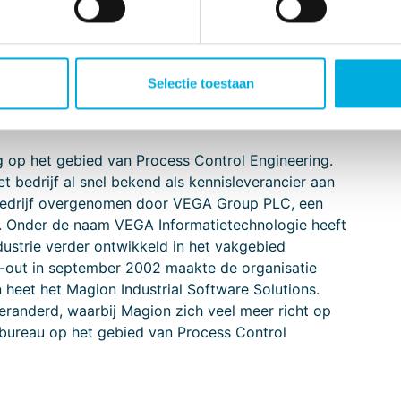
essen door bestaande en nieuwe technologieën te
 de beste oplossing en geven wij vorm en invulling
Selectie toestaan
 op het gebied van Process Control Engineering.
bedrijf al snel bekend als kennisleverancier aan
bedrijf overgenomen door VEGA Group PLC, een
. Onder de naam VEGA Informatietechnologie heeft
dustrie verder ontwikkeld in het vakgebied
out in september 2002 maakte de organisatie
n heet het Magion Industrial Software Solutions.
veranderd, waarbij Magion zich veel meer richt op
rsbureau op het gebied van Process Control