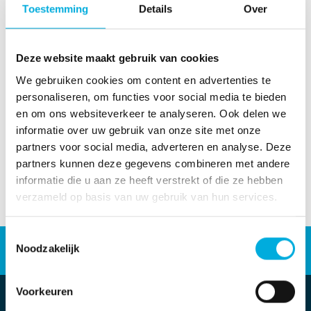
Toestemming
Details
Over
Algemene leveringsvoorwaarden
Deze website maakt gebruik van cookies
We gebruiken cookies om content en advertenties te
personaliseren, om functies voor social media te bieden
Download hier onze algemene leveringsvoorwaarden
en om ons websiteverkeer te analyseren. Ook delen we
informatie over uw gebruik van onze site met onze
partners voor social media, adverteren en analyse. Deze
partners kunnen deze gegevens combineren met andere
informatie die u aan ze heeft verstrekt of die ze hebben
verzameld op basis van uw gebruik van hun services.
Toestemmingsselectie
Energieoplossingen
Noodzakelijk
Industriële automatisering
Werken bij
Voorkeuren