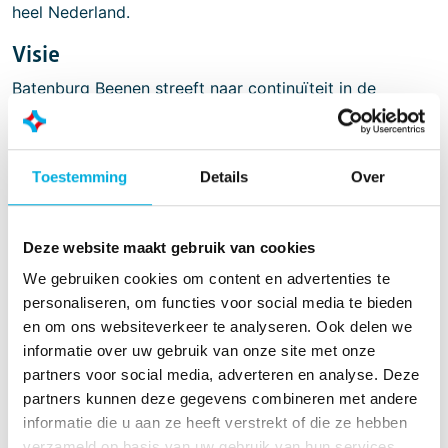
heel Nederland.
Visie
Batenburg Beenen streeft naar continuïteit in de
samenwerking met opdrachtgevers door een flexibele
instelling, het leveren van kwaliteit en te staan voor de
afspraken die zijn gemaakt. Door het bieden van een
Toestemming
Details
Over
hoge mate van persoonlijke vrijheid en
verantwoordelijkheid, boeiende projecten, studie- en
ontplooiingsmogelijkheden willen wij werknemers
Deze website maakt gebruik van cookies
aantrekken en aan ons binden.
We gebruiken cookies om content en advertenties te
Doordat producenten zich steeds meer richten op
personaliseren, om functies voor social media te bieden
kernactiviteiten worden ondersteunende taken en
en om ons websiteverkeer te analyseren. Ook delen we
processen vaker uitbesteed. Vanwege de stijgende
informatie over uw gebruik van onze site met onze
complexiteit van de installaties zien wij een
partners voor social media, adverteren en analyse. Deze
toenemende vraag naar (24-uurs) support door
partners kunnen deze gegevens combineren met andere
specialisten. Wij spelen in op deze trends door, vanuit
informatie die u aan ze heeft verstrekt of die ze hebben
onze regionale vestigingen, de service- en
verzameld op basis van uw gebruik van hun services.