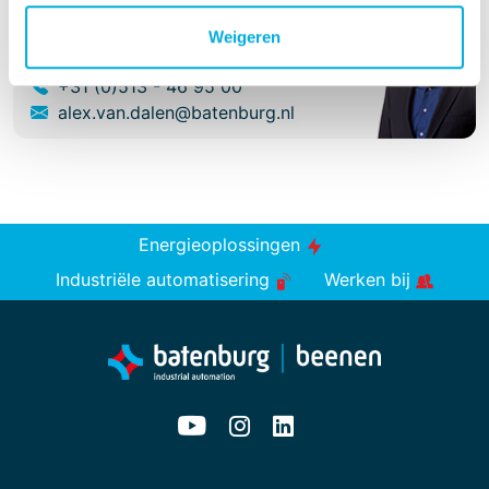
Alex van Dalen
Managing Director
Weigeren
+31 (0)513 - 46 95 00
alex.van.dalen@batenburg.nl
Energieoplossingen
Industriële automatisering
Werken bij