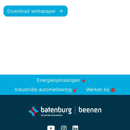
Download whitepaper
Energieoplossingen
Industriële automatisering
Werken bij