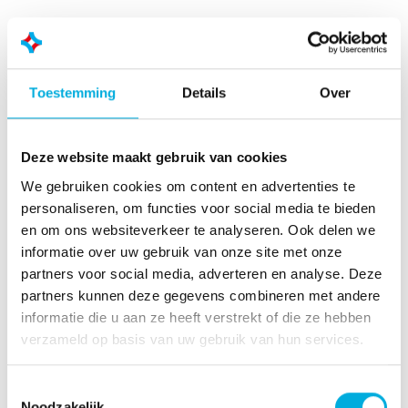
Toestemming
Details
Over
Deze website maakt gebruik van cookies
We gebruiken cookies om content en advertenties te
personaliseren, om functies voor social media te bieden
en om ons websiteverkeer te analyseren. Ook delen we
Batenburg Industrial Automation
informatie over uw gebruik van onze site met onze
Elke dag richten wij ons op het slimmer, efficiënter,
partners voor social media, adverteren en analyse. Deze
veiliger en duurzamer maken van de productie, teelt en
partners kunnen deze gegevens combineren met andere
vastgoedexploitatie van onze klanten. Dat doen wij
informatie die u aan ze heeft verstrekt of die ze hebben
door slimmere producten te leveren, te installeren en
verzameld op basis van uw gebruik van hun services.
door hoogwaardige software te ontwerpen om
processen en systemen te besturen. Denk daarbij aan
Toestemmingsselectie
digital twins, predictive maintenance en augmented en
Noodzakelijk