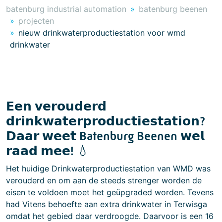
batenburg industrial automation
batenburg beenen
projecten
nieuw drinkwaterproductiestation voor wmd
drinkwater
𝗘𝗲𝗻 𝘃𝗲𝗿𝗼𝘂𝗱𝗲𝗿𝗱
𝗱𝗿𝗶𝗻𝗸𝘄𝗮𝘁𝗲𝗿𝗽𝗿𝗼𝗱𝘂𝗰𝘁𝗶𝗲𝘀𝘁𝗮𝘁𝗶𝗼𝗻?
𝗗𝗮𝗮𝗿 𝘄𝗲𝗲𝘁 Batenburg Beenen 𝘄𝗲𝗹
𝗿𝗮𝗮𝗱 𝗺𝗲𝗲! 💧
Het huidige Drinkwaterproductiestation van WMD was
verouderd en om aan de steeds strenger worden de
eisen te voldoen moet het geüpgraded worden. Tevens
had Vitens behoefte aan extra drinkwater in Terwisga
omdat het gebied daar verdroogde. Daarvoor is een 16