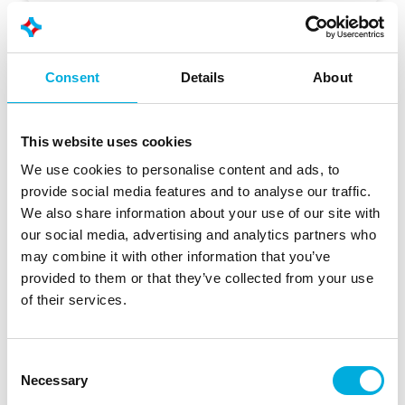
Consent
Details
About
Medische contactdoosstrook
This website uses cookies
samenstellen
We use cookies to personalise content and ads, to
Drie modellen van de contactdoosstrook zijn uit
provide social media features and to analyse our traffic.
voorraad leverbaar, maar zijn ook naar wens te
We also share information about your use of our site with
configureren. Door de vele opties,
our social media, advertising and analytics partners who
bevestigingsmaterialen, kabellengtes en accessoires
may combine it with other information that you’ve
kan de Pulti Medical op iedere gewenste omgeving
provided to them or that they’ve collected from your use
worden afgestemd. Neem contact op met onze
of their services.
engineers om de mogelijkheden en aantallen te
bespreken.
Consent
Necessary
Selection
Henk Haitsma