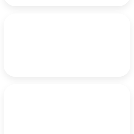
Signaallamp in plaats van dubbelpolige
schakelaar.
Aluminium montageplaatjes voor wand- of