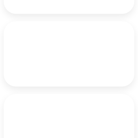
tafelmontage.
Klembevestiging voor montage op buizen tot Ø
## millimeter.