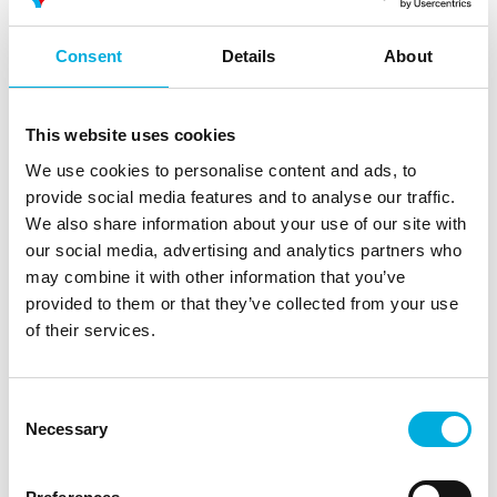
Curabitur auctor lectus posuere, finibus urna sit
amet, accumsan orci. Ut sit amet varius lectus, in
Consent
Details
About
malesuada tortor. Mauris mollis orci ac lorem
tincidunt egestas. Suspendisse sollicitudin
eleifend ipsum at auctor. Donec diam velit,
This website uses cookies
facilisis at tincidunt et, interdum nec ligula.
Pellentesque ac scelerisque eros. Nullam at ante
We use cookies to personalise content and ads, to
ultrices, semper augue ac, interdum dui.
provide social media features and to analyse our traffic.
Maecenas eu dignissim odio.
We also share information about your use of our site with
our social media, advertising and analytics partners who
Duis ac faucibus lectus. Vestibulum ante ipsum
may combine it with other information that you’ve
primis in faucibus orci luctus et ultrices posuere
provided to them or that they’ve collected from your use
cubilia curae; Etiam malesuada ante ut erat
of their services.
tempor fermentum. Proin hendrerit blandit ante
id dignissim. Pellentesque habitant morbi
tristique senectus et netus et malesuada fames
Consent
ac turpis egestas.
Necessary
Selection