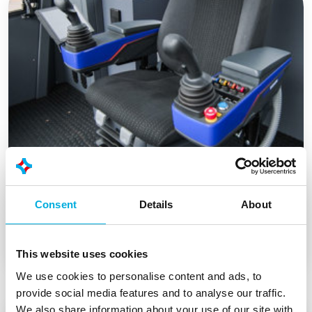
Damen and Batenburg place
Consent
Details
About
operators at the heart of the CSD600
This website uses cookies
We use cookies to personalise content and ads, to
provide social media features and to analyse our traffic.
We also share information about your use of our site with