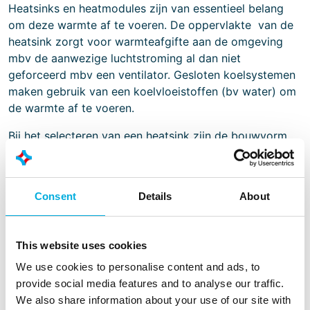
Heatsinks en heatmodules zijn van essentieel belang
om deze warmte af te voeren. De oppervlakte van de
heatsink zorgt voor warmteafgifte aan de omgeving
mbv de aanwezige luchtstroming al dan niet
geforceerd mbv een ventilator. Gesloten koelsystemen
maken gebruik van een koelvloeistoffen (bv water) om
de warmte af te voeren.
Bij het selecteren van een heatsink zijn de bouwvorm,
grootte, aanwezige luchtsnelheid, het materiaal en zelfs
de kleur van de heatsink, bepalend voor de
koelcapaciteit van de Heatsink. Ook de bevestiging van
Consent
Details
About
de heatsink aan de warmtebron is een belangrijk om
een optimale overdracht van de warmte te realiseren.
This website uses cookies
Batenburg heeft veel praktijkervaring in het oplossen
van Thermische vraagstukken. In samenwerking met
We use cookies to personalise content and ads, to
onze eigen engineers kunnen we met behulp van
provide social media features and to analyse our traffic.
speciale software thermische oplossingen simuleren.
We also share information about your use of our site with