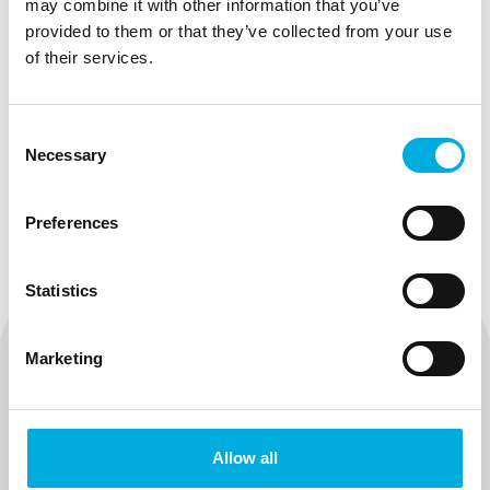
may combine it with other information that you’ve
primis in faucibus orci luctus et ultrices posuere
provided to them or that they’ve collected from your use
cubilia curae; Etiam malesuada ante ut erat
of their services.
tempor fermentum. Proin hendrerit blandit ante
id dignissim. Pellentesque habitant morbi
tristique senectus et netus et malesuada fames
Consent
ac turpis egestas.
Necessary
Selection
Preferences
Statistics
Marketing
Neem contact met ons op
Allow all