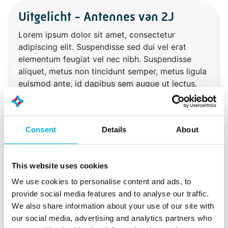
Uitgelicht - Antennes van 2J
Lorem ipsum dolor sit amet, consectetur
adipiscing elit. Suspendisse sed dui vel erat
elementum feugiat vel nec nibh. Suspendisse
aliquet, metus non tincidunt semper, metus ligula
euismod ante, id dapibus sem augue ut lectus.
Donec volutpat tincidunt metus nec fringilla.
Curabitur auctor lectus posuere, finibus urna sit
amet, accumsan orci. Ut sit amet varius lectus, in
Consent
Details
About
malesuada tortor. Mauris mollis orci ac lorem
tincidunt egestas. Suspendisse sollicitudin
eleifend ipsum at auctor. Donec diam velit,
This website uses cookies
facilisis at tincidunt et, interdum nec ligula.
Pellentesque ac scelerisque eros. Nullam at ante
We use cookies to personalise content and ads, to
ultrices, semper augue ac, interdum dui.
provide social media features and to analyse our traffic.
Maecenas eu dignissim odio.
We also share information about your use of our site with
our social media, advertising and analytics partners who
Duis ac faucibus lectus. Vestibulum ante ipsum