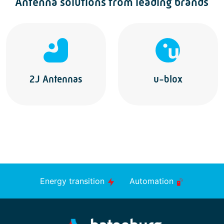
Antenna solutions from leading brands
2J Antennas
u-blox
Energy transition
Automation